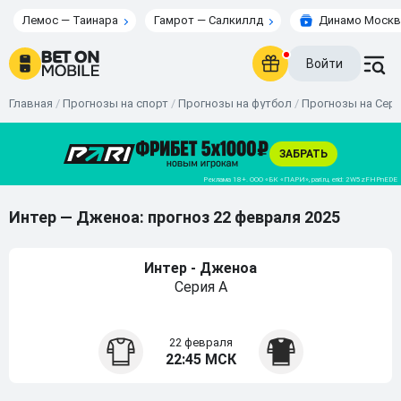
Лемос — Таинара
Гамрот — Салкиллд
Динамо Москв
Войти
Главная
/
Прогнозы на спорт
/
Прогнозы на футбол
/
Прогнозы на Сер
Интер — Дженоа: прогноз 22 февраля 2025
Интер - Дженоа
Серия А
22 февраля
22:45 МСК