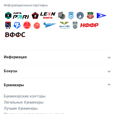
Информационные партнёры
Информация
Бонусы
Букмекеры
Букмекерские конторы
Легальные букмекеры
Лучшие букмекеры