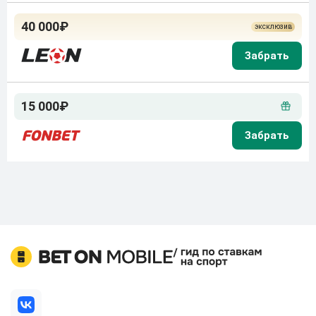
40 000₽
15 000₽