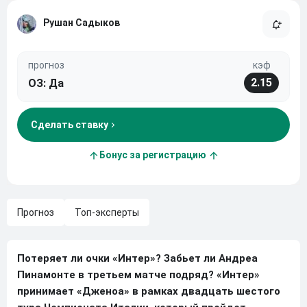
Рушан Садыков
прогноз
кэф
2.15
ОЗ: Да
Сделать ставку
Бонус за регистрацию
Прогноз
Топ-эксперты
Потеряет ли очки «Интер»? Забьет ли Андреа
Пинамонте в третьем матче подряд? «Интер»
принимает «Дженоа» в рамках двадцать шестого