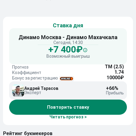
Ставка дня
Динамо Москва - Динамо Махачкала
Сегодня, 14:30
+7 400₽
Возможный выигрыш
ТМ (2.5)
Прогноз
1.74
Коэффициент
10000₽
Бонус за регистрацию
+66%
Андрей Тарасов
Эксперт
Прибыль
Повторить ставку
Читать прогноз >
Рейтинг букмекеров