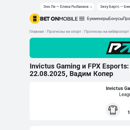
Энн Ли — Елена Рыбакина
Зизу Бергс — Бе
Букмекеры
Бонусы
Про
Главная
/
Прогнозы на спорт
/
Прогнозы на киберспорт
Invictus Gaming и FPX Esports:
22.08.2025, Вадим Копер
Invictus G
Leag
1