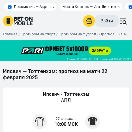
Локомотив — Акрон
Марта Костюк — Ига Швентек
Войти
Главная
/
Прогнозы на спорт
/
Прогнозы на футбол
/
Прогнозы на АПЛ
Ипсвич — Тоттенхэм: прогноз на матч 22
февраля 2025
Ипсвич - Тоттенхэм
АПЛ
22 февраля
18:00 МСК