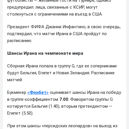
футболисты — желанные гости на турнире, однако
предупредил: лица, связанные с КСИР, могут
столкнуться с ограничениями на въезд в США.
Президент ФИФА Джанни Инфантино, в свою очередь,
подтвердил, что матчи Ирана в США пройдут по
расписанию.
Шансы Ирана на чемпионате мира
Сборная Ирана попала в группу G, где ее соперниками
будут Бельгия, Египет и Новая Зеландия. Расписание
матчей:
Букмекер
«Фонбет»
оценивает шансы Ирана на победу
в группе коэффициентом
7.00
. Фаворитом группы G
котируется Бельгия (1.40), вторым претендентом —
Египет (5.50).
При этом шансы «персидских леопардов» на выход из