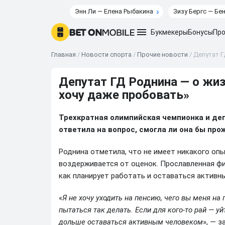
Энн Ли — Елена Рыбакина
Зизу Бергс — Бе
Букмекеры
Бонусы
Про
Главная
/
Новости спорта
/
Прочие новости
/
Депутат Г
Депутат ГД Роднина — о жиз
хочу даже пробовать»
Трехкратная олимпийская чемпионка и де
ответила на вопрос, смогла ли она бы про
Роднина отметила, что не имеет никакого опы
воздерживается от оценок. Прославленная фи
как планирует работать и оставаться активн
«
Я не хочу уходить на пенсию, чего вы меня на 
пытаться так делать. Если для кого-то рай — уй
дольше оставаться активным человеком
», — 