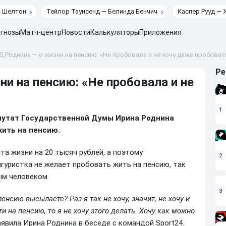
н Шелтон
Тейлор Таунсенд — Белинда Бенчич
Каспер Рууд — 
гнозы
Матч-центр
Новости
Калькуляторы
Приложения
Д Роднина — о жизни на пенсию: «Не пробовала и не хочу даже пробоват
Ре
ни на пенсию: «Не пробовала и не
1
путат Государственной Думы Ирина Роднина
жить на пенсию.
та жизни на 20 тысяч рублей, а поэтому
2
гуристка не желает пробовать жить на пенсию, так
ым человеком.
3
пенсию высылаете? Раз я так не хочу, значит, не хочу и
ти на пенсию, то я не хочу этого делать. Хочу как можно
заявила Ирина Роднина в беседе с командой Sport24.