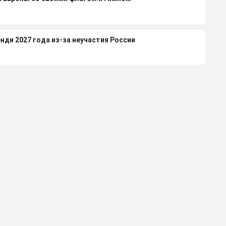
нди 2027 года из-за неучастия России
леной Вяльбе и Дмитрием Свищевым