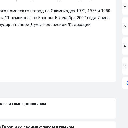
4
го комплекта наград на Олимпиадах 1972, 1976 и 1980
а и 11 чемпионатов Европы. В декабре 2007 года Ирина
сударственной Думы Российской Федерации.
5
6
7
лага и гимна россиянам
е Европы со своими флагом и гимном