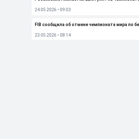
24.05.2026
•
09:03
FIB сообщила об отмене чемпионата мира по бе
23.05.2026
•
08:14
Дмитрий Губерниев подвел итоги встречи с Е
20.05.2026
•
12:55
Больше новостей
Выбор редакции