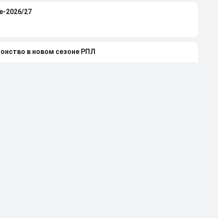
е-2026/27
ионство в новом сезоне РПЛ
 Даку после его националистических кричалок
льти в матче «Спартака»