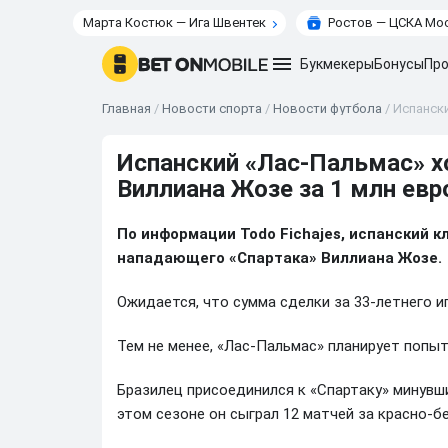
Марта Костюк — Ига Швентек
Ростов — ЦСКА Мо
Букмекеры
Бонусы
Про
Главная
/
Новости спорта
/
Новости футбола
/
Испански
Испанский «Лас-Пальмас» хо
Виллиана Жозе за 1 млн евр
По информации Todo Fichajes, испанский к
нападающего «Спартака» Виллиана Жозе.
Ожидается, что сумма сделки за 33-летнего и
Тем не менее, «Лас-Пальмас» планирует попыт
Бразилец присоединился к «Спартаку» минувши
этом сезоне он сыграл 12 матчей за красно-бе