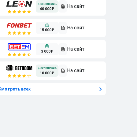
40 000₽
15 000₽
3 000₽
10 000₽
Смотреть всех