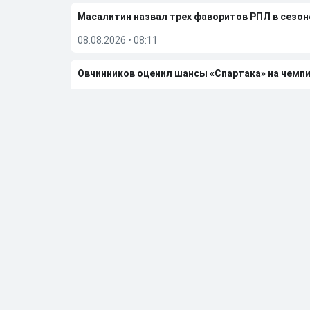
Масалитин назвал трех фаворитов РПЛ в сезон
08.08.2026
•
08:11
Овчинников оценил шансы «Спартака» на чемп
07.08.2026
•
08:17
Масалитин не уверен, что в «Спартаке» примут
06.08.2026
•
08:26
Овчинников назвал дураком Ву за нелепый пена
04.08.2026
•
08:29
Больше новостей
Выбор редакции