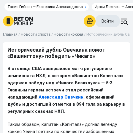
Талия Гибсон — Екатерина Александрова
Иржи Лехечка — Але
Войти
Главная
/
Новости спорта
/
Новости хоккея
/
Исторический дубль Овеч
Исторический дубль Овечкина помог
«Вашингтону» победить «Чикаго»
В столице США завершился матч регулярного
чемпионата НХЛ, в котором «Вашингтон Кэпиталз»
одержал победу над «Чикаго Блэкхоукс» — 5:3.
Главным героем встречи стал российский
нападающий
Александр Овечкин
, оформивший
дубль и достигший отметки в 894 гола за карьеру в
регулярных сезонах НХЛ.
Таким образом, капитан «Кэпиталз» догнал легенду
хоккея Уэйна Гретцки по количеству заброшенных