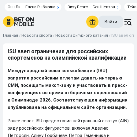
Энн Ли — Елена Рыбакина
Зизу Бергс — Бен Шелтон
Тейл
Войти
Главная
/
Новости спорта
/
Новости фигурного катания
/
ISU ввел огр
ISU ввел ограничения для российских
спортсменов на олимпийской квалификации
Международный союз конькобежцев (ISU)
запретил российским атлетам давать интервью
СМИ, посещать микст-зону и участвовать в пресс-
конференциях во время отборочных соревнований
к Олимпиаде-2026. Соответствующая информация
опубликована на официальном сайте организации.
Ранее совет ISU предоставил нейтральный статус (AIN)
ряду российских фигуристов, включая Аделию
Петросян, Алину Горбачеву, Петра Гуменника и