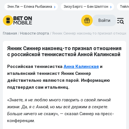
Энн Ли — Елена Рыбакина
Зизу Бергс — Бен Шелтон
Тейл
Войти
Главная
/
Новости спорта
/
Янник Синнер наконец-то признал отношен
Янник Синнер наконец-то признал отношения
с российской теннисисткой Анной Калинской
Российская теннисистка
Анна Калинская
и
итальянский теннисист Янник Синнер
действительно являются парой. Информацию
подтвердил сам итальянец.
«
Знаете, я не люблю много говорить о своей личной
жизни. Да, я с Анной, но мы всё держим в секрете.
Больше ничего не скажу
», — сказал Синнер на пресс-
конференции.