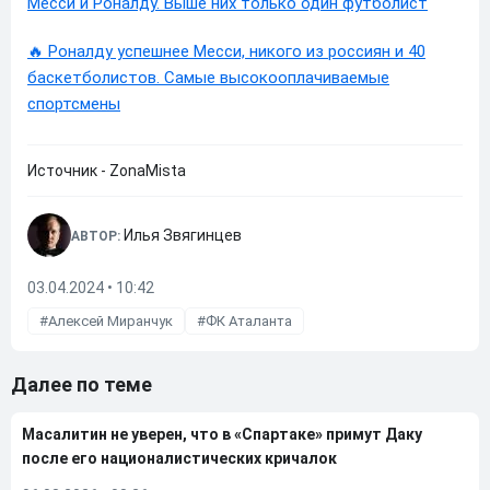
Месси и Роналду. Выше них только один футболист
🔥 Роналду успешнее Месси, никого из россиян и 40
баскетболистов. Самые высокооплачиваемые
спортсмены
Источник - ZonaMista
Илья Звягинцев
АВТОР:
03.04.2024 • 10:42
Алексей Миранчук
ФК Аталанта
Далее по теме
Масалитин не уверен, что в «Спартаке» примут Даку
после его националистических кричалок