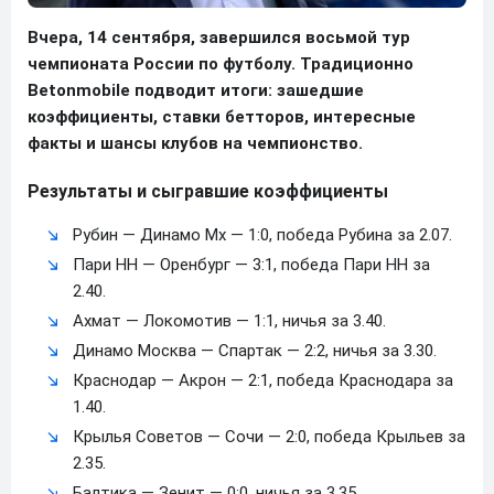
Вчера, 14 сентября, завершился восьмой тур
чемпионата России по футболу. Традиционно
Betonmobile подводит итоги: зашедшие
коэффициенты, ставки бетторов, интересные
факты и шансы клубов на чемпионство.
Результаты и сыгравшие коэффициенты
Рубин — Динамо Мх — 1:0, победа Рубина за 2.07.
Пари НН — Оренбург — 3:1, победа Пари НН за
2.40.
Ахмат — Локомотив — 1:1, ничья за 3.40.
Динамо Москва — Спартак — 2:2, ничья за 3.30.
Краснодар — Акрон — 2:1, победа Краснодара за
1.40.
Крылья Советов — Сочи — 2:0, победа Крыльев за
2.35.
Балтика — Зенит — 0:0, ничья за 3.35.