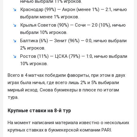
ничью выбрали 11% игроков.
Краснодар (99%) — Акрон (менее 1%) — 2:1, ничью
выбрали менее 1% игроков.
Крылья Советов (90%) — Сочи — 2:0 (10%), ничью
выбрали 10% игроков.
Балтика (6%) — Зенит (96%) — 0:0, ничью выбрали
2% игроков.
Ростов (11%) — ЦСКА (79%) — 1:0, ничью выбрали
10% игроков.
Всего в 4 матчах победили фавориты, при этом в двух
играх была ничья, где всего лишь 2% и 5% выбирали
мирный исход. Снова букмекеры в плюсе по итогам
тура.
Крупные ставки на 8-й тур
На момент написания материала известно о нескольких
крупных ставках в букмекерской компании PARI.