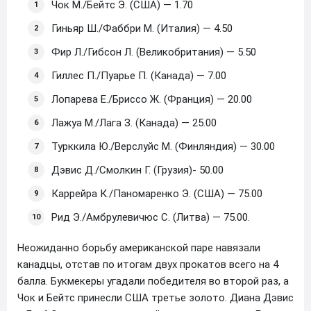
Чок М./Бейтс Э. (США) — 1.70
Гиньяр Ш./Фаббри М. (Италия) — 4.50
Фир Л./Гибсон Л. (Великобритания) — 5.50
Гиллес П./Пуарье П. (Канада) — 7.00
Лопарева Е./Бриссо Ж. (Франция) — 20.00
Лажуа М./Лага З. (Канада) — 25.00
Турккила Ю./Верслуйс М. (Финляндия) — 30.00
Дэвис Д./Смолкин Г. (Грузия)- 50.00
Каррейра К./Паномаренко Э. (США) — 75.00
Рид Э./Амбрулевичюс С. (Литва) — 75.00.
Неожиданно борьбу американской паре навязали
канадцы, отстав по итогам двух прокатов всего на 4
балла. Букмекеры угадали победителя во второй раз, а
Чок и Бейтс принесли США третье золото. Диана Дэвис