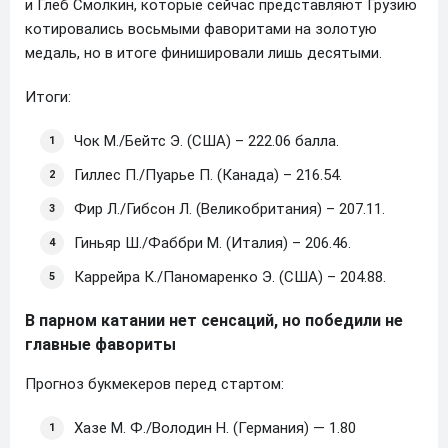
и Глеб Смолкин, которые сейчас представляют Грузию
котировались восьмыми фаворитами на золотую
медаль, но в итоге финишировали лишь десятыми.
Итоги:
Чок М./Бейтс Э. (США) – 222.06 балла.
Гиллес П./Пуарье П. (Канада) – 216.54.
Фир Л./Гибсон Л. (Великобритания) – 207.11.
Гиньяр Ш./Фаббри М. (Италия) – 206.46.
Каррейра К./Паномаренко Э. (США) – 204.88.
В парном катании нет сенсаций, но победили не
главные фавориты
Прогноз букмекеров перед стартом:
Хазе М. Ф./Володин Н. (Германия) — 1.80