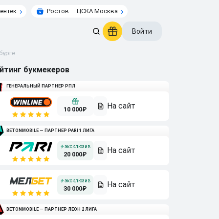
ентек
Ростов — ЦСКА Москва
Войти
бурге
йтинг букмекеров
ГЕНЕРАЛЬНЫЙ ПАРТНЕР РПЛ
10 000₽
BETONMOBILE — ПАРТНЕР PARI 1 ЛИГА
20 000₽
30 000₽
BETONMOBILE — ПАРТНЕР ЛЕОН 2 ЛИГА