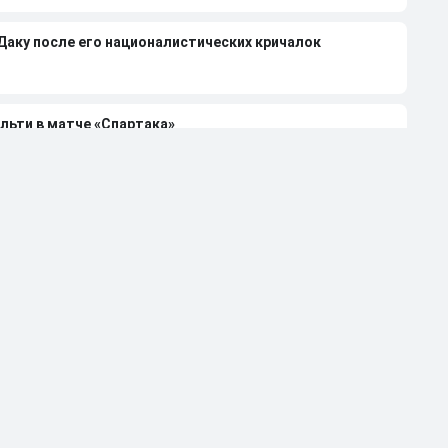
 Даку после его националистических кричалок
льти в матче «Спартака»
н объяснил курьезный пенальти в матче «Спартака»