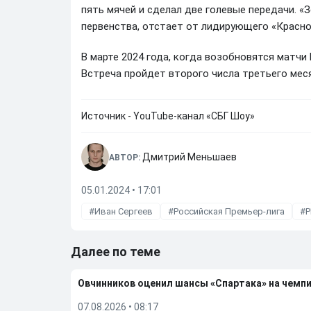
пять мячей и сделал две голевые передачи. «З
первенства, отстает от лидирующего «Красно
В марте 2024 года, когда возобновятся матчи
Встреча пройдет второго числа третьего меся
Источник - YouTube-канал «СБГ Шоу»
Дмитрий Меньшаев
АВТОР:
05.01.2024 • 17:01
Иван Сергеев
Российская Премьер-лига
Далее по теме
Овчинников оценил шансы «Спартака» на чемп
07.08.2026
•
08:17