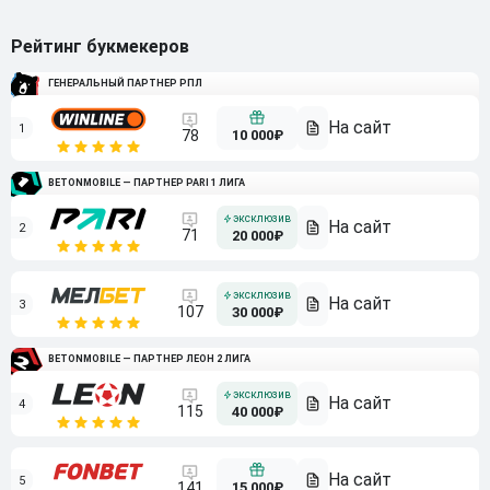
Рейтинг букмекеров
ГЕНЕРАЛЬНЫЙ ПАРТНЕР РПЛ
1
10 000₽
78
BETONMOBILE — ПАРТНЕР PARI 1 ЛИГА
2
71
20 000₽
3
107
30 000₽
BETONMOBILE — ПАРТНЕР ЛЕОН 2 ЛИГА
4
115
40 000₽
5
15 000₽
141