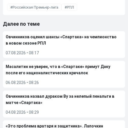
Российская Премьер-лига
РПЛ
Далее по теме
Овчинников оценил шансы «Спартака» на чемпионство
в новом сезоне РПЛ
07.08.2026
•
08:17
Масалитин не уверен, что в «Спартаке» примут Даку
после его националистических кричалок
06.08.2026
•
08:26
Овчинников назвал дураком Ву за нелепый пенальти в
матче «Спартака»
04.08.2026
•
08:29
«Это проблема вратаря и защитника». Лапочкин