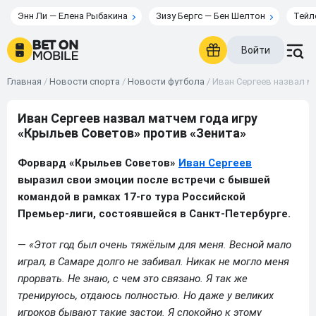
Энн Ли — Елена Рыбакина
Зизу Бергс — Бен Шелтон
Тейл
Войти
Главная
/
Новости спорта
/
Новости футбола
/
Иван Сергеев назвал м
Иван Сергеев назвал матчем года игру
«Крыльев Советов» против «Зенита»
Форвард «Крыльев Советов»
Иван Сергеев
выразил свои эмоции после встречи с бывшей
командой в рамках 17-го тура Российской
Премьер-лиги, состоявшейся в Санкт-Петербурге.
—
«Этот год был очень тяжёлым для меня. Весной мало
играл, в Самаре долго не забивал. Никак не могло меня
прорвать. Не знаю, с чем это связано. Я так же
тренируюсь, отдаюсь полностью. Но даже у великих
игроков бывают такие застои. Я спокойно к этому