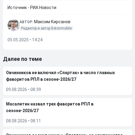
Источник - РИА Новости
Максим Кирсанов
АВТОР:
Редактор и автор Betonmobile
05.05.2025 • 14:24
Далее по теме
Овчинников не включил «Спартак» в число главных
фаворитов РПЛ в сезоне-2026/27
09.08.2026
•
08:39
Масалитин назвал трех фаворитов РПЛ в
сезоне-2026/27
08.08.2026
•
08:11