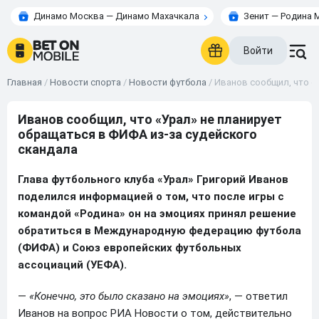
Динамо Москва — Динамо Махачкала
Зенит — Родина 
Войти
Главная
/
Новости спорта
/
Новости футбола
/
Иванов сообщил, что «
Иванов сообщил, что «Урал» не планирует
обращаться в ФИФА из-за судейского
скандала
Глава футбольного клуба «Урал» Григорий Иванов
поделился информацией о том, что после игры с
командой «Родина» он на эмоциях принял решение
обратиться в Международную федерацию футбола
(ФИФА) и Союз европейских футбольных
ассоциаций (УЕФА).
—
«Конечно, это было сказано на эмоциях»
, — ответил
Иванов на вопрос РИА Новости о том, действительно