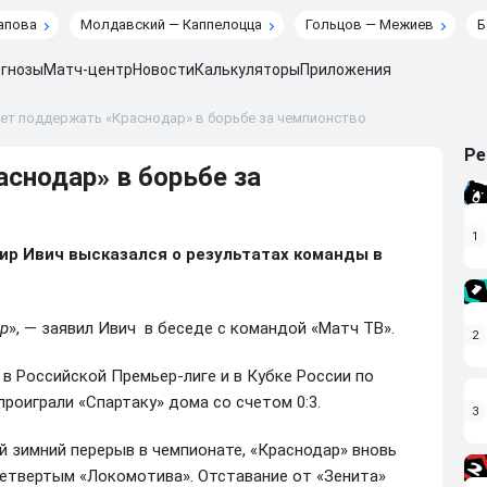
апова
Молдавский — Каппелоцца
Гольцов — Межиев
Б
гнозы
Матч-центр
Новости
Калькуляторы
Приложения
чет поддержать «Краснодар» в борьбе за чемпионство
Ре
снодар» в борьбе за
1
ир Ивич высказался о результатах команды в
ар
», — заявил Ивич в беседе с командой «Матч ТВ».
2
в Российской Премьер-лиге и в Кубке России по
проиграли «Спартаку» дома со счетом 0:3.
3
 зимний перерыв в чемпионате, «Краснодар» вновь
четвертым «Локомотива». Отставание от «Зенита»