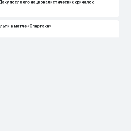
 Даку после его националистических кричалок
льти в матче «Спартака»
н объяснил курьезный пенальти в матче «Спартака»
6/27 в РПЛ