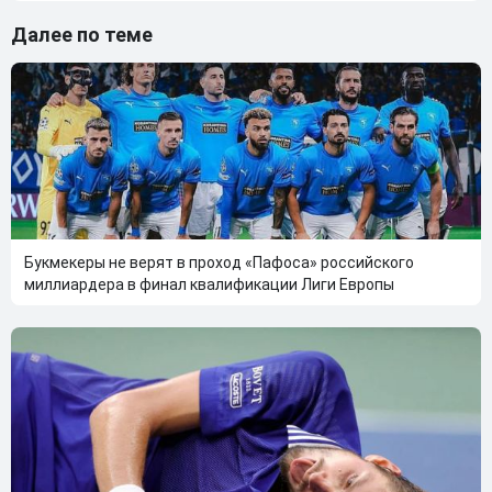
Далее по теме
Букмекеры не верят в проход «Пафоса» российского
миллиардера в финал квалификации Лиги Европы