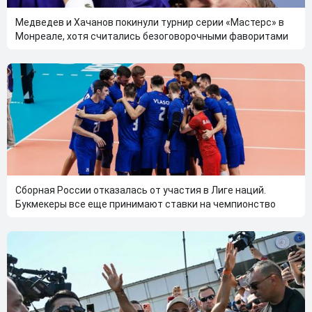
Медведев и Хачанов покинули турнир серии «Мастерс» в
Монреале, хотя считались безоговорочными фаворитами
Сборная России отказалась от участия в Лиге наций.
Букмекеры все еще принимают ставки на чемпионство