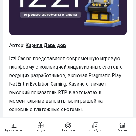
Автор:
Кирилл Давыдов
Izzi Casino представляет современную игровую
платформу с коллекцией лицензионных слотов от
ведущих разработчиков, включая Pragmatic Play,
NetEnt и Evolution Gaming. Казино отличает
высокий показатель RTP в автоматах и
моментальные выплаты выигрышей на
основные платежные системы.
Ассортимент игровых автоматов
Библиотека Izzi Casino включает более 2000