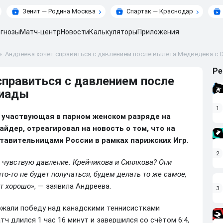
Зенит — Родина Москва
Спартак — Краснодар
гнозы
Матч-центр
Новости
Калькуляторы
Приложения
». Андреева хочет справиться с давлением после вылета Медведева с
Ре
справиться с давлением после
пиады
1
, участвующая в парном женском разряде на
йдер, отреагировал на новость о том, что на
тавительницами России в рамках парижских Игр.
2
 чувствую давление. Крейчикова и Синякова? Они
то-то не будет получаться, будем делать то же самое,
ет хорошо»
, — заявила Андреева.
3
ржали победу над канадскими теннисистками
ч длился 1 час 16 минут и завершился со счётом 6:4,