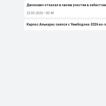
Джокович отказал в своем участии в забастовк
23.05.2026
•
00:40
Карлос Алькарас снялся с Уимблдона-2026 из-
19.05.2026
•
19:17
Белоруска Арина Соболенко: в какой-то момен
05.05.2026
•
19:01
Больше новостей
Выбор редакции