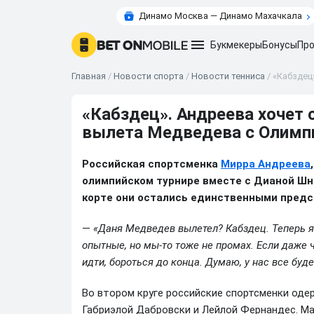
Динамо Москва — Динамо Махачкала
Букмекеры
Бонусы
Про
Главная
/
Новости спорта
/
Новости тенниса
/
«Кабздец
«Кабздец». Андреева хочет 
вылета Медведева с Олим
Российская спортсменка
Мирра Андреева
олимпийском турнире вместе с Дианой Шна
корте они остались единственными предс
—
«Даня Медведев вылетел? Кабздец. Теперь я
опытные, но мы-то тоже не промах. Если даже ч
идти, бороться до конца. Думаю, у нас все буд
Во втором круге российские спортсменки оде
Габриэлой Дабровски и Лейлой Фернандес. Мат