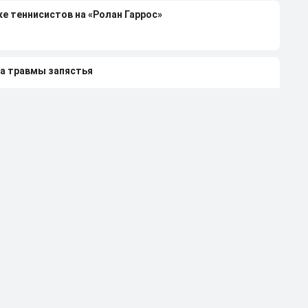
е теннисистов на «Ролан Гаррос»
за травмы запястья
т мы объявим бойкот из-за призовых