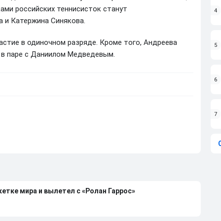
цами российских теннисисток станут
4
 и Катержина Синякова.
астие в одиночном разряде. Кроме того, Андреева
5
а в паре с Даниилом Медведевым.
6
7
етке мира и вылетел с «Ролан Гаррос»