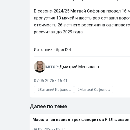
В сезоне-2024/25 Матвей Сафонов провел 16 м
пропустил 13 мячей и шесть раз оставил вор
стоимость 26-летнего россиянина оцениваетс
рассчитан до 2029 года.
Источник - Sport24
Дмитрий Меньшаев
АВТОР:
07.05.2025 • 16:41
Виталий Кафанов
Матвей Сафонов
Далее по теме
Масалитин назвал трех фаворитов РПЛ в сезон
08.08.2026
•
08:11