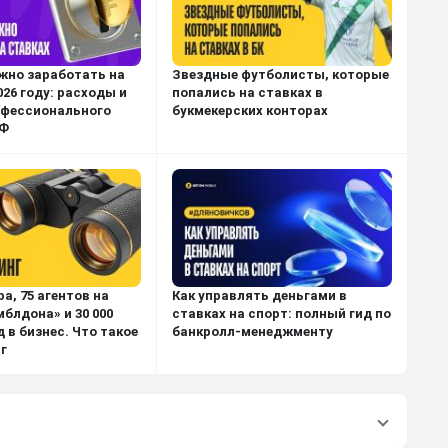
жно заработать на
Звездные футболисты, которые
026 году: расходы и
попались на ставках в
офессионального
букмекерских конторах
РФ
а, 75 агентов на
Как управлять деньгами в
блдона» и 30 000
ставках на спорт: полный гид по
д в бизнес. Что такое
банкролл-менеджменту
г