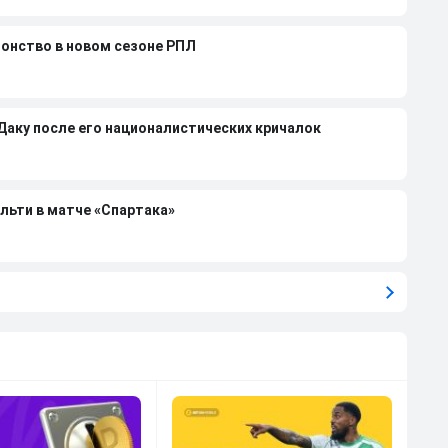
ионство в новом сезоне РПЛ
 Даку после его националистических кричалок
льти в матче «Спартака»