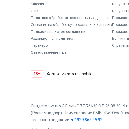
Миссия
Бонус ко
О нас
Бонусы Б
Политика обработки персональных данных
Промокод
Согласие на обработку персональных данных
Промоко
Пользовательское соглашение
Промоко
Редакционная политика
Беттинг-
Партнеры
Стратеги
Ответственная игра
18+
© 2013 - 2026 Betonmobile
Свидетельство ЭЛ № ФС 77-76630 ОТ 26.08.2019 
(Роскомнадзор). Наименование СМИ: «BetOn». Учре
телефона редакции:
+7 929 862 99 92
.