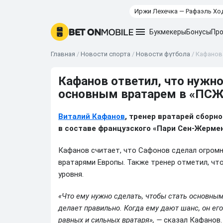
Иржи Лехечка — Рафаэль Хо
Букмекеры
Бонусы
Про
Главная
/
Новости спорта
/
Новости футбола
/
Кафанов
Кафанов ответил, что нужно
основным вратарем в «ПСЖ
Виталий Кафанов
, тренер вратарей сборн
в составе французского «Пари Сен-Жермен
Кафанов считает, что Сафонов сделал огромн
вратарями Европы. Также тренер отметил, чт
уровня.
«Что ему нужно сделать, чтобы стать основным
делает правильно. Когда ему дают шанс, он его
равных и сильных вратаря», —
сказал Кафанов.