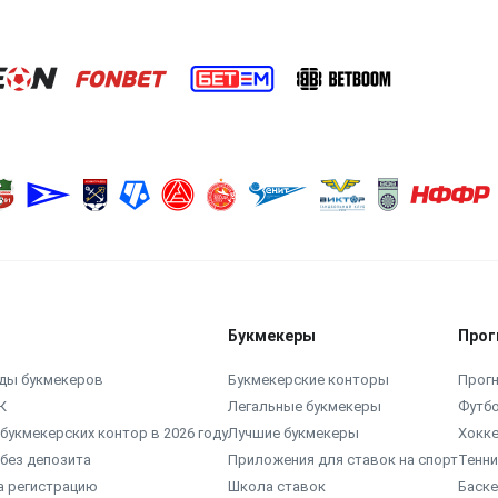
Букмекеры
Прог
ды букмекеров
Букмекерские конторы
Прогн
К
Легальные букмекеры
Футб
букмекерских контор в 2026 году
Лучшие букмекеры
Хокк
без депозита
Приложения для ставок на спорт
Тенни
а регистрацию
Школа ставок
Баск