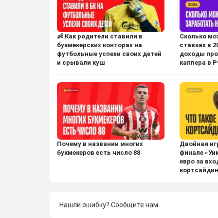
👶 Как родители ставили в
Сколько мо
букмекерских конторах на
ставках в 2
футбольные успехи своих детей
доходы пр
и срывали куш
каппера в 
Почему в названии многих
Двойная игр
букмекеров есть число 88
финале «Уим
евро за вхо
кортсайдин
Нашли ошибку?
Сообщите нам