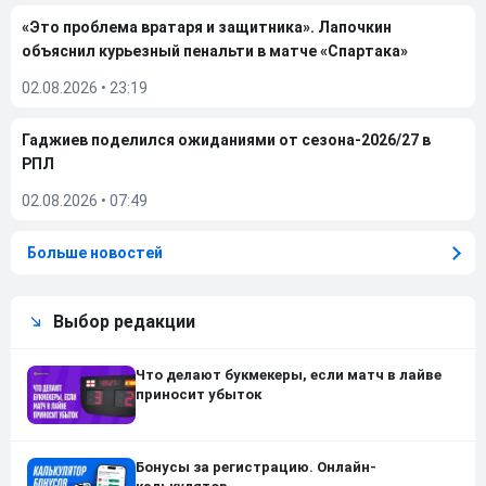
«Это проблема вратаря и защитника». Лапочкин
объяснил курьезный пенальти в матче «Спартака»
02.08.2026
•
23:19
Гаджиев поделился ожиданиями от сезона-2026/27 в
РПЛ
02.08.2026
•
07:49
Больше новостей
Выбор редакции
Что делают букмекеры, если матч в лайве
приносит убыток
Бонусы за регистрацию. Онлайн-