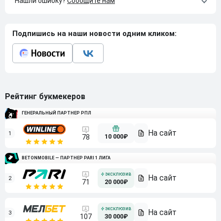
Нашли ошибку?
Сообщите нам
Подпишись на наши новости одним кликом:
Рейтинг букмекеров
ГЕНЕРАЛЬНЫЙ ПАРТНЕР РПЛ
1
10 000₽
78
BETONMOBILE — ПАРТНЕР PARI 1 ЛИГА
2
71
20 000₽
3
107
30 000₽