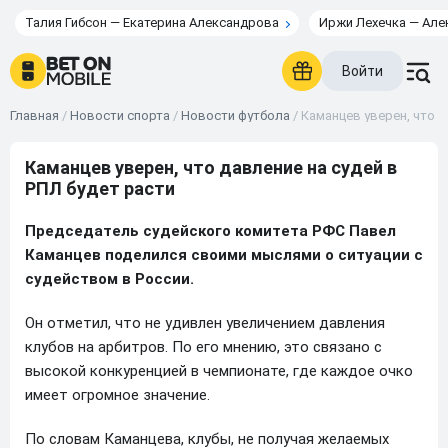
Талия Гибсон — Екатерина Александрова
Иржи Лехечка — Але
Войти
Главная
/
Новости спорта
/
Новости футбола
/
Каманцев уверен, что д
Каманцев уверен, что давление на судей в
РПЛ будет расти
Председатель судейского комитета РФС Павел
Каманцев поделился своими мыслями о ситуации с
судейством в России.
Он отметил, что не удивлен увеличением давления
клубов на арбитров. По его мнению, это связано с
высокой конкуренцией в чемпионате, где каждое очко
имеет огромное значение.
По словам Каманцева, клубы, не получая желаемых