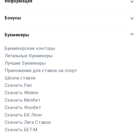
Информация
Бонусы
Букмекеры
Букмекерские конторы
Легальные букмекеры
Лучшие букмекеры
Приложения для ставок на спорт
Школа ставок
Скачать Pari
Скачать Winline
Скачать Мелбет
Скачать Фонбет
Скачать БК Леон
Скачать Лига Ставок
Скачать БЕТ-М