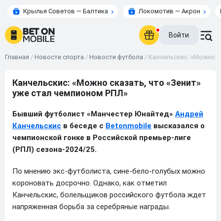
Крылья Советов — Балтика
Локомотив — Акрон
Войти
Главная
/
Новости спорта
/
Новости футбола
/
Канчельскис: «Можно с
Канчельскис: «Можно сказать, что «Зенит»
уже стал чемпионом РПЛ»
Бывший футболист «Манчестер Юнайтед»
Андрей
Канчельскис
в беседе с
Betonmobile
высказался о
чемпионской гонке в Российской премьер-лиге
(РПЛ) сезона-2024/25.
По мнению экс-футболиста, сине-бело-голубых можно
короновать досрочно. Однако, как отметил
Канчельскис, болельщиков российского футбола ждет
напряженная борьба за серебряные награды.