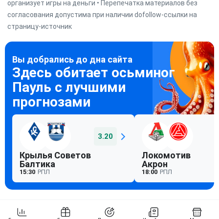
организует игры на деньги • Перепечатка материалов без
согласования допустима при наличии dofollow-ссылки на
страницу-источник
3.20
Крылья Советов
Локомотив
Балтика
Акрон
15:30
РПЛ
18:00
РПЛ