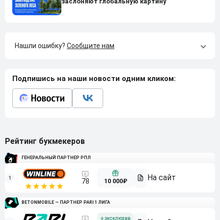
заслоняют глобальную картину
Нашли ошибку?
Сообщите нам
Подпишись на наши новости одним кликом:
Рейтинг букмекеров
ГЕНЕРАЛЬНЫЙ ПАРТНЕР РПЛ
1
10 000₽
78
BETONMOBILE — ПАРТНЕР PARI 1 ЛИГА