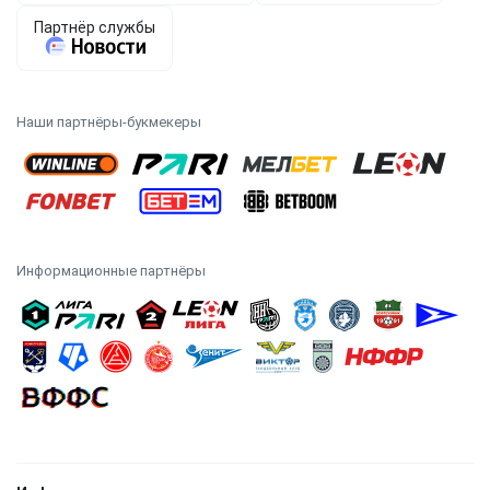
Наши партнёры-букмекеры
Информационные партнёры