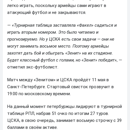
легко играть, поскольку армейцы сами играют в
атакующий футбол и не закрываются.
—
«Турнирная таблица заставляла «Факел» садиться и
играть вторым номером. Это было читаемо и
прогнозируемо. Но у ЦСКА есть свои задачи — они не
могут занимать восьмое место. Поэтому армейцы
захотят дать бой и обыграть «Зенит» на их стадионе.
Будет классный футбол с голами, но «Зенит» победит»
, —
отметил экс-футболист.
Матч между «Зенитом» и ЦСКА пройдёт 11 мая в
Санкт-Петербурге. Стартовый свисток прозвучит в
19:00 по московскому времени.
На данный момент петербуржцы лидируют в турнирной
таблице РПЛ, набрав 51 очко по итогам 27 туров.
ЦСКА, в свою очередь, занимает восьмую строчку с 39
баллами в своём активе.