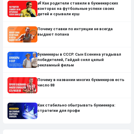
👶 Как родители ставили в букмекерских
конторах на футбольные успехи своих
детей и срывали куш
Почему ставки по интуиции не всегда
выдают попана
Букмекеры в СССР. Сын Есенина угадывал
победителей, Гайдай снял целый
рекламный фильм
Почему в названии многих букмекеров есть
число 88
Как стабильно обыгрывать букмекера:
стратегии для профи