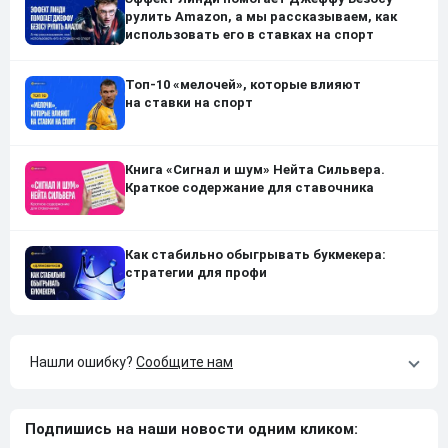
рулить Amazon, а мы рассказываем, как
использовать его в ставках на спорт
Топ-10 «мелочей», которые влияют
на ставки на спорт
Книга «Сигнал и шум» Нейта Сильвера.
Краткое содержание для ставочника
Как стабильно обыгрывать букмекера:
стратегии для профи
Нашли ошибку?
Сообщите нам
Подпишись на наши новости одним кликом: