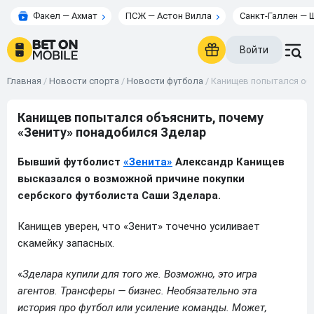
Факел — Ахмат
ПСЖ — Астон Вилла
Санкт-Галлен — 
Войти
Главная
/
Новости спорта
/
Новости футбола
/
Канищев попытался объ
Канищев попытался объяснить, почему
«Зениту» понадобился Зделар
Бывший футболист
«Зенита»
Александр Канищев
высказался о возможной причине покупки
сербского футболиста Саши Зделара.
Канищев уверен, что «Зенит» точечно усиливает
скамейку запасных.
«
Зделара купили для того же. Возможно, это игра
агентов. Трансферы — бизнес. Необязательно эта
история про футбол или усиление команды. Может,