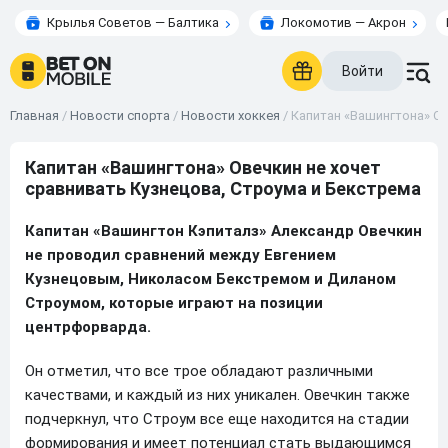
Крылья Советов — Балтика
Локомотив — Акрон
Войти
Главная
/
Новости спорта
/
Новости хоккея
/
Капитан «Вашингтона» Ов
Капитан «Вашингтона» Овечкин не хочет
сравнивать Кузнецова, Строума и Бекстрема
Капитан «Вашингтон Кэпиталз» Александр Овечкин
не проводил сравнений между Евгением
Кузнецовым, Николасом Бекстремом и Диланом
Строумом, которые играют на позиции
центрфорварда.
Он отметил, что все трое обладают различными
качествами, и каждый из них уникален. Овечкин также
подчеркнул, что Строум все еще находится на стадии
формирования и имеет потенциал стать выдающимся