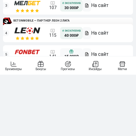
3
107
30 000₽
BETONMOBILE — ПАРТНЕР ЛЕОН 2 ЛИГА
4
115
40 000₽
5
15 000₽
141
6
3 000₽
19
7
64
10 000₽
Смотреть всех