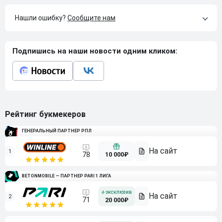
Нашли ошибку?
Сообщите нам
Подпишись на наши новости одним кликом:
Рейтинг букмекеров
ГЕНЕРАЛЬНЫЙ ПАРТНЕР РПЛ
1
10 000₽
78
BETONMOBILE — ПАРТНЕР PARI 1 ЛИГА
2
71
20 000₽