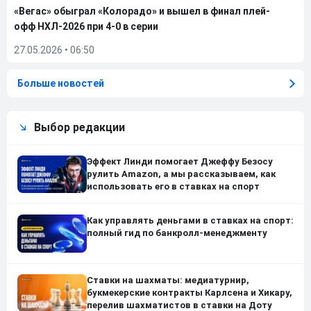
«Вегас» обыграл «Колорадо» и вышел в финал плей-
офф НХЛ-2026 при 4-0 в серии
27.05.2026
•
06:50
Больше новостей
Выбор редакции
Эффект Линди помогает Джеффу Безосу
рулить Amazon, а мы рассказываем, как
использовать его в ставках на спорт
Как управлять деньгами в ставках на спорт:
полный гид по банкролл-менеджменту
Ставки на шахматы: медиатурнир,
букмекерские контракты Карлсена и Хикару,
перелив шахматистов в ставки на Доту