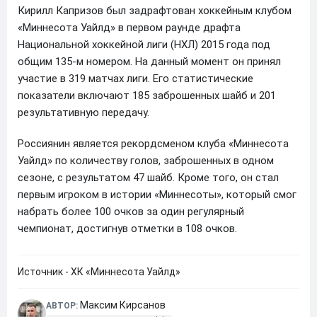
Кирилл Капризов был задрафтован хоккейным клубом
«Миннесота Уайлд» в первом раунде драфта
Национальной хоккейной лиги (НХЛ) 2015 года под
общим 135-м номером. На данный момент он принял
участие в 319 матчах лиги. Его статистические
показатели включают 185 заброшенных шайб и 201
результативную передачу.
Россиянин является рекордсменом клуба «Миннесота
Уайлд» по количеству голов, заброшенных в одном
сезоне, с результатом 47 шайб. Кроме того, он стал
первым игроком в истории «Миннесоты», который смог
набрать более 100 очков за один регулярный
чемпионат, достигнув отметки в 108 очков.
Источник - ХК «Миннесота Уайлд»
Максим Кирсанов
АВТОР: