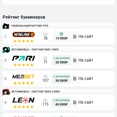
Рейтинг букмекеров
ГЕНЕРАЛЬНЫЙ ПАРТНЕР РПЛ
1
10 000₽
78
BETONMOBILE — ПАРТНЕР PARI 1 ЛИГА
2
71
20 000₽
3
107
30 000₽
BETONMOBILE — ПАРТНЕР ЛЕОН 2 ЛИГА
4
115
40 000₽