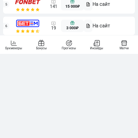
5
15 000₽
141
6
3 000₽
19
7
64
10 000₽
Смотреть всех