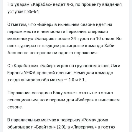
По ударам «Карабах» ведет 9-3, по проценту владения
уступает 36-64.
Отметим, что «Байер» в нынешнем сезоне идет на
первом месте в чемпионате Германии, опережая
мюнхенскую «Баварию» после 24 туров на 10 очков. Во
всех турнирах в текущем розыгрыше команда Хаби
Алонсо не потерпела ни одного поражения.
С «Карабахом» «Байер» играл на групповом этапе Лиги
Европы УЕФА прошлой осенью. Немецкая команда
тогда выиграла оба матча — 1:0 и 5:1.
Поражение сегодня в Баку может стать не только
сенсационным, но и первым для «Байера» в нынешнем
сезоне.
В параллельных матчах к перерыву «Рома» дома
обыгрывает «Брайтон» (2:0), а «Ливерпуль» в гостях