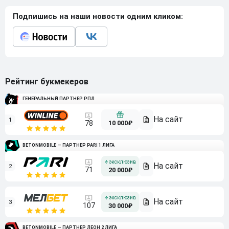
Подпишись на наши новости одним кликом:
Рейтинг букмекеров
ГЕНЕРАЛЬНЫЙ ПАРТНЕР РПЛ
1
10 000₽
78
BETONMOBILE — ПАРТНЕР PARI 1 ЛИГА
2
71
20 000₽
3
107
30 000₽
BETONMOBILE — ПАРТНЕР ЛЕОН 2 ЛИГА