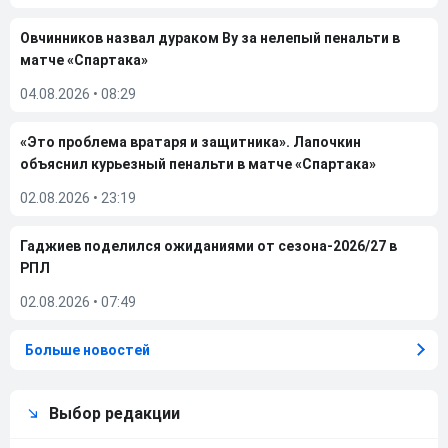
Овчинников назвал дураком Ву за нелепый пенальти в
матче «Спартака»
04.08.2026
•
08:29
«Это проблема вратаря и защитника». Лапочкин
объяснил курьезный пенальти в матче «Спартака»
02.08.2026
•
23:19
Гаджиев поделился ожиданиями от сезона-2026/27 в
РПЛ
02.08.2026
•
07:49
Больше новостей
Выбор редакции