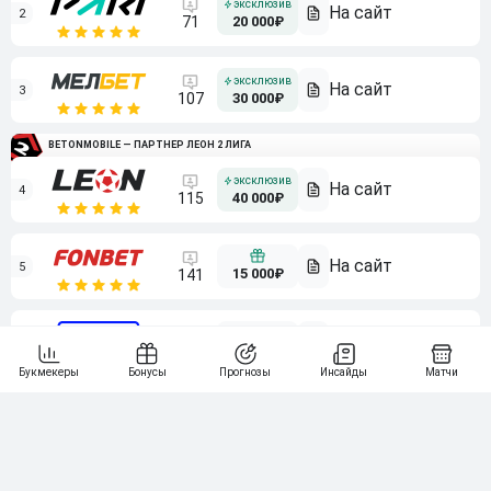
2
71
20 000₽
3
107
30 000₽
BETONMOBILE — ПАРТНЕР ЛЕОН 2 ЛИГА
4
115
40 000₽
5
15 000₽
141
6
3 000₽
19
7
64
10 000₽
Смотреть всех