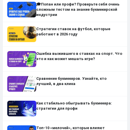
🎓Попан или профи? Проверьте себя очень
сложным тестом на знание букмекерской
индустрии
Стратегии ставок на футбол, которые
работают в 2026 году
Ошибка выжившего в ставках на спорт. Что
это и как может мешать игре?
Сравнение букмекеров. Узнайте, кто
лучший, в два клика
Как стабильно обыгрывать букмекера:
стратегии для профи
Топ-10 «мелочей», которые влияют