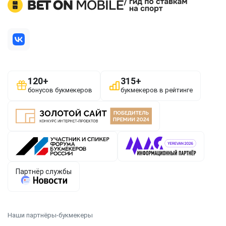
Наши партнёры-букмекеры