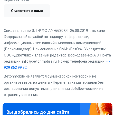
Обратная связь:
Связаться с нами
Свидетельство ЭЛ № ФС 77-76630 ОТ 26.08.2019 г. выдано
Федеральной службой по надзору в сфере связи,
информационных технологий и массовых коммуникаций
(Роскомнадзор). Наименование СМИ: «BetOn». Учредитель:
ООО «Джетликс». Главный редактор: Воскодавенко А.О. Почта
редакции: info@betonmobile.ru. Номер телефона редакции:
+7
929 862 99 92
.
Betonmobile не является букмекерской конторой и не
организует игры на деньги • Перепечатка материалов без
согласования допустима при наличии dofollow-ссылки на
страницу-источник