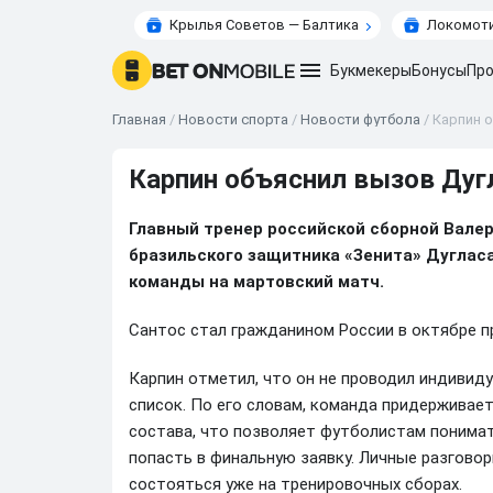
Крылья Советов — Балтика
Локомоти
Букмекеры
Бонусы
Про
Главная
/
Новости спорта
/
Новости футбола
/
Карпин о
Карпин объяснил вызов Дуг
Главный тренер российской сборной Вале
бразильского защитника «Зенита» Дуглас
команды на мартовский матч.
Сантос стал гражданином России в октябре п
Карпин отметил, что он не проводил индивиду
список. По его словам, команда придерживае
состава, что позволяет футболистам понимат
попасть в финальную заявку. Личные разгово
состояться уже на тренировочных сборах.