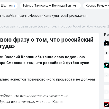
н Шелтон
Тейлор Таунсенд — Белинда Бенчич
Каспер Рууд — 
гнозы
Матч-центр
Новости
Калькуляторы
Приложения
рокомментировал свою фразу о том, что российский футбол «уже лет 20
Ре
вою фразу о том, что российский
туда»
1
сии Валерий Карпин объяснил свою недавнюю
ра Смолова о том, что российский футбол «уже
2
тельно аспектов тренировочного процесса и не должны
3
поймет, что это касается исключительно
фразы из контекста»
, — сказал Карпин.