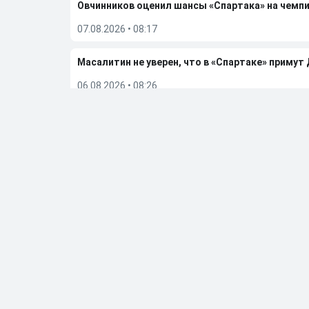
Овчинников оценил шансы «Спартака» на чемп
07.08.2026
•
08:17
Масалитин не уверен, что в «Спартаке» примут
06.08.2026
•
08:26
Овчинников назвал дураком Ву за нелепый пена
04.08.2026
•
08:29
«Это проблема вратаря и защитника». Лапочки
02.08.2026
•
23:19
Больше новостей
Выбор редакции