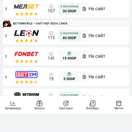
3
107
30 000₽
BETONMOBILE — ПАРТНЕР ЛЕОН 2 ЛИГА
4
115
40 000₽
5
15 000₽
141
6
3 000₽
19
7
64
10 000₽
Смотреть всех