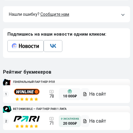
Нашли ошибку?
Сообщите нам
Подпишись на наши новости одним кликом:
Рейтинг букмекеров
ГЕНЕРАЛЬНЫЙ ПАРТНЕР РПЛ
1
10 000₽
78
BETONMOBILE — ПАРТНЕР PARI 1 ЛИГА
2
71
20 000₽