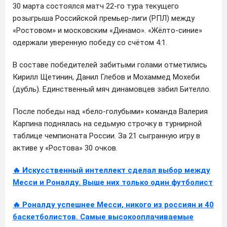
30 марта состоялся матч 22-го тура текущего
розыгрыша Российской премьер-лиги (РПЛ) между
«Ростовом» и московским «Динамо». «Жёлто-синие»
одержали уверенную победу со счётом 4:1.
В составе победителей забитыми голами отметились
Кирилл Щетинин, Данил Глебов и Мохаммед Мохеби
(дубль). Единственный мяч динамовцев забил Бителло.
После победы над «бело-голубыми» команда Валерия
Карпина поднялась на седьмую строчку в турнирной
таблице чемпионата России. За 21 сыгранную игру в
активе у «Ростова» 30 очков.
🔥 Искусственный интеллект сделал выбор между
Месси и Роналду. Выше них только один футболист
🔥 Роналду успешнее Месси, никого из россиян и 40
баскетболистов. Самые высокооплачиваемые