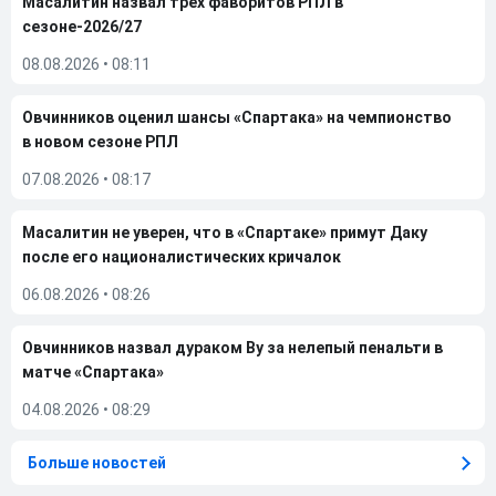
Масалитин назвал трех фаворитов РПЛ в
сезоне-2026/27
08.08.2026
•
08:11
Овчинников оценил шансы «Спартака» на чемпионство
в новом сезоне РПЛ
07.08.2026
•
08:17
Масалитин не уверен, что в «Спартаке» примут Даку
после его националистических кричалок
06.08.2026
•
08:26
Овчинников назвал дураком Ву за нелепый пенальти в
матче «Спартака»
04.08.2026
•
08:29
Больше новостей