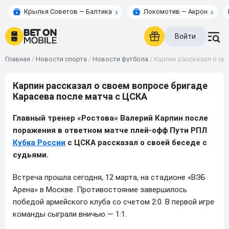
Крылья Советов — Балтика
Локомотив — Акрон
Войти
Главная
/
Новости спорта
/
Новости футбола
/
Карпин рассказал о св
Карпин рассказал о своем вопросе бригаде
Карасева после матча с ЦСКА
Главный тренер «Ростова» Валерий Карпин после
поражения в ответном матче плей-офф Пути РПЛ
Кубка России
с ЦСКА рассказал о своей беседе с
судьями.
Встреча прошла сегодня, 12 марта, на стадионе «ВЭБ
Арена» в Москве. Противостояние завершилось
победой армейского клуба со счетом 2:0. В первой игре
команды сыграли вничью — 1:1.