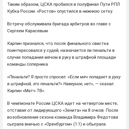
Таким образом, ЦСКА пробился в полуфинал Пути РПЛ
Кубка России. «Ростов» опустился в нижнюю сетку.
Встречу обслуживала бригада арбитров во главе с
Сергеем Карасевым.
Карпин признался, что после финального свистка
поинтересовался у судей, назначается ли пенальти в
случае попадания мячом в руку в штрафной площади
команды соперника.
«Пенальти? Я просто спросил: «Если мяч попадает в руку
в штрафной, это пенальти?» Наверное, нет»
, — сказал
Карпин «Матч ТВ».
В чемпионате России ЦСКА идет на четвертом месте,
отставая от лидирующего «Зенита» на 8 очков. После
возобновления сезона команда Владимира Федотова
сыграла вничью с «Оренбургом» (1:1) и обыграла