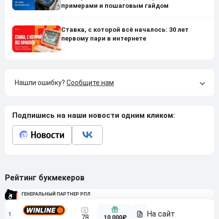
примерами и пошаговым гайдом
Ставка, с которой всё началось: 30 лет
первому пари в интернете
Нашли ошибку?
Сообщите нам
Подпишись на наши новости одним кликом:
Рейтинг букмекеров
ГЕНЕРАЛЬНЫЙ ПАРТНЕР РПЛ
1
10 000₽
78