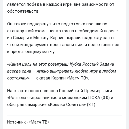
является победа в каждой игре, вне зависимости от
обстоятельств.
Он также подчеркнул, что подготовка прошла по
стандартной схеме, несмотря на необходимый перелет
из Самары в Москву. Карпин выразил надежду на то,
что команда сумеет восстановиться и подготовиться
к предстоящему матчу.
«Какая цель на этот розыгрыш Кубка России? Задача
всегда одна — нужно выигрывать любую игру в любом
состоянии»
, — сказал Карпин «Матч ТВ».
На старте нового сезона Российской Премьер-лиги
«Ростов» сыграл вничью с московским ЦСКА (0:0) и
обыграл самарские «Крылья Советов» (3:1).
Источник - «Матч ТВ»