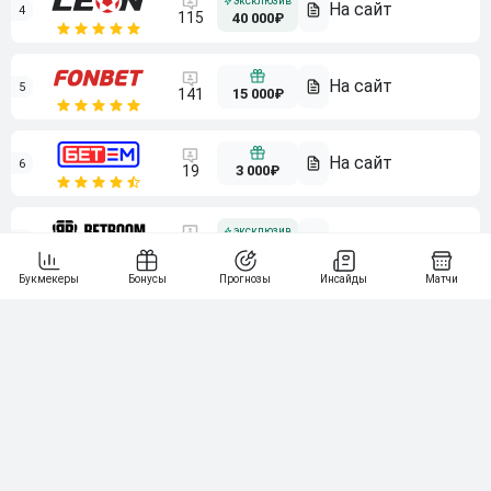
4
115
40 000₽
5
15 000₽
141
6
3 000₽
19
7
64
10 000₽
Смотреть всех