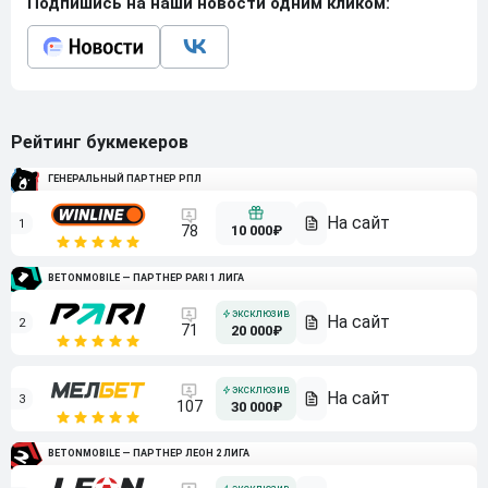
Подпишись на наши новости одним кликом:
Рейтинг букмекеров
ГЕНЕРАЛЬНЫЙ ПАРТНЕР РПЛ
1
10 000₽
78
BETONMOBILE — ПАРТНЕР PARI 1 ЛИГА
2
71
20 000₽
3
107
30 000₽
BETONMOBILE — ПАРТНЕР ЛЕОН 2 ЛИГА