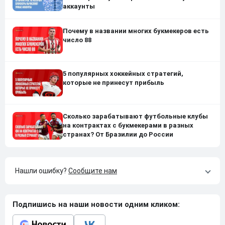
аккаунты
Почему в названии многих букмекеров есть
число 88
5 популярных хоккейных стратегий,
которые не принесут прибыль
Сколько зарабатывают футбольные клубы
на контрактах с букмекерами в разных
странах? От Бразилии до России
Нашли ошибку?
Сообщите нам
Подпишись на наши новости одним кликом: