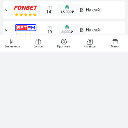
5
15 000₽
141
6
3 000₽
19
7
64
10 000₽
Смотреть всех