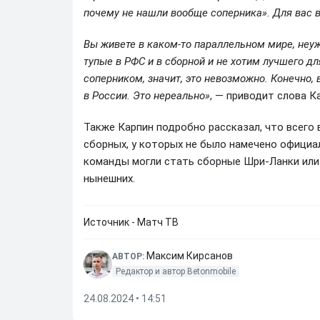
почему не нашли вообще соперника». Для вас всё
Вы живете в каком‑то параллельном мире, неу
тупые в РФС и в сборной и не хотим лучшего д
соперником, значит, это невозможно. Конечно,
в России. Это нереально»
, — приводит слова К
Также Карпин подробно рассказал, что всего 
сборных, у которых не было намечено официа
команды могли стать сборные Шри-Ланки или 
нынешних.
Источник - Матч ТВ
Максим Кирсанов
АВТОР:
Редактор и автор Betonmobile
24.08.2024 • 14:51