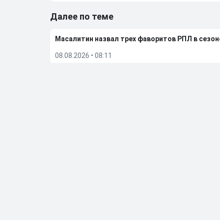
Далее по теме
Масалитин назвал трех фаворитов РПЛ в сезон
08.08.2026
•
08:11
Овчинников оценил шансы «Спартака» на чемп
07.08.2026
•
08:17
Масалитин не уверен, что в «Спартаке» примут
06.08.2026
•
08:26
Овчинников назвал дураком Ву за нелепый пена
04.08.2026
•
08:29
Больше новостей