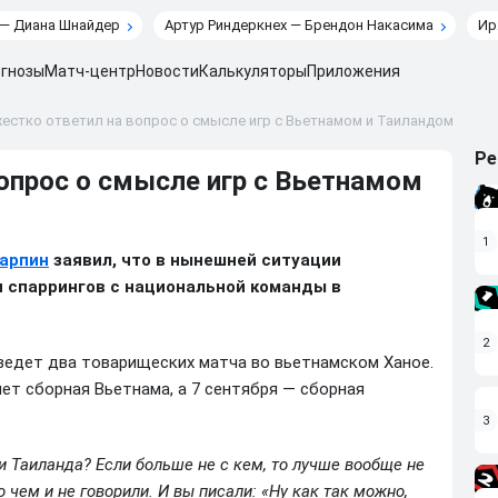
 — Диана Шнайдер
Артур Риндеркнех — Брендон Накасима
Ир
гнозы
Матч-центр
Новости
Калькуляторы
Приложения
естко ответил на вопрос о смысле игр с Вьетнамом и Таиландом
Ре
опрос о смысле игр с Вьетнамом
1
Карпин
заявил, что в нынешней ситуации
я спаррингов с национальной команды в
2
едет два товарищеских матча во вьетнамском Ханое.
ет сборная Вьетнама, а 7 сентября — сборная
3
 Таиланда? Если больше не с кем, то лучше вообще не
о чем и не говорили. И вы писали: «Ну как так можно,