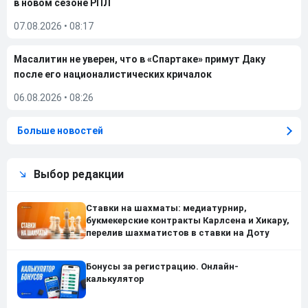
в новом сезоне РПЛ
07.08.2026
•
08:17
Масалитин не уверен, что в «Спартаке» примут Даку
после его националистических кричалок
06.08.2026
•
08:26
Больше новостей
Выбор редакции
Ставки на шахматы: медиатурнир,
букмекерские контракты Карлсена и Хикару,
перелив шахматистов в ставки на Доту
Бонусы за регистрацию. Онлайн-
калькулятор