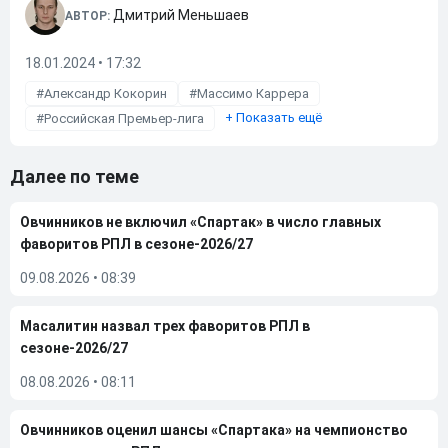
Дмитрий Меньшаев
АВТОР:
18.01.2024 • 17:32
Александр Кокорин
Массимо Каррера
+
Показать ещё
Российская Премьер-лига
Далее по теме
Овчинников не включил «Спартак» в число главных
фаворитов РПЛ в сезоне-2026/27
09.08.2026
•
08:39
Масалитин назвал трех фаворитов РПЛ в
сезоне-2026/27
08.08.2026
•
08:11
Овчинников оценил шансы «Спартака» на чемпионство