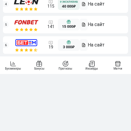
4
115
40 000₽
5
15 000₽
141
6
3 000₽
19
7
64
10 000₽
Смотреть всех