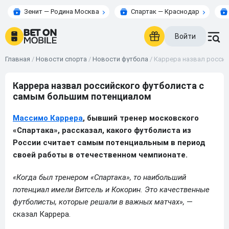
Зенит — Родина Москва
Спартак — Краснодар
Войти
Главная
/
Новости спорта
/
Новости футбола
/
Каррера назвал росси
Каррера назвал российского футболиста с
самым большим потенциалом
Массимо Каррера
, бывший тренер московского
«Спартака», рассказал, какого футболиста из
России считает самым потенциальным в период
своей работы в отечественном чемпионате.
«Когда был тренером «Спартака», то наибольший
потенциал имели Витсель и Кокорин. Это качественные
футболисты, которые решали в важных матчах»,
—
сказал Каррера.