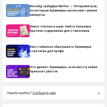
Инсайд трейдера Betfair — 18 параметров,
по которым букмекеры вычисляют умные
аккаунты
Книга «Сигнал и шум» Нейта Сильвера.
Краткое содержание для ставочника
Как стабильно обыгрывать букмекера:
стратегии для профи
Что делают букмекеры, если матч в лайве
приносит убыток
Нашли ошибку?
Сообщите нам