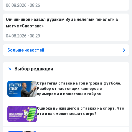
06.08.2026
•
08:26
Овчинников назвал дураком Ву за нелепый пенальти в
матче «Спартака»
04.08.2026
•
08:29
Больше новостей
Выбор редакции
Стратегия ставок на гол игрока в футболе.
Разбор от настоящих капперов с
примерами и пошаговым гайдом
Ошибка выжившего в ставках на спорт. Что
это и как может мешать игре?