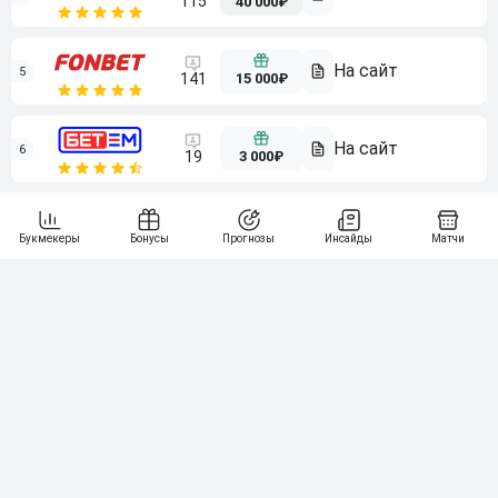
115
40 000₽
5
15 000₽
141
6
3 000₽
19
7
64
10 000₽
Смотреть всех