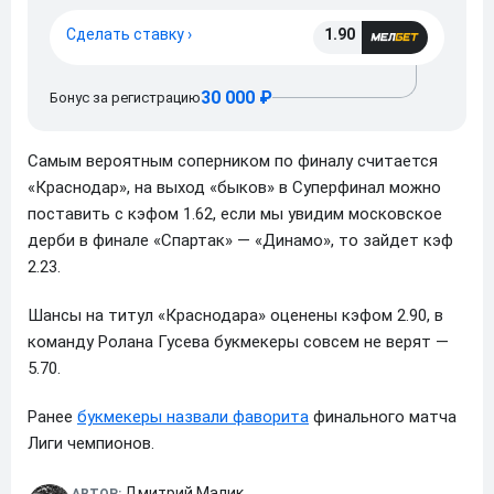
Сделать ставку ›
1.90
30 000 ₽
Бонус за регистрацию
Самым вероятным соперником по финалу считается
«Краснодар», на выход «быков» в Суперфинал можно
поставить с кэфом 1.62, если мы увидим московское
дерби в финале «Спартак» — «Динамо», то зайдет кэф
2.23.
Шансы на титул «Краснодара» оценены кэфом 2.90, в
команду Ролана Гусева букмекеры совсем не верят —
5.70.
Ранее
букмекеры назвали фаворита
финального матча
Лиги чемпионов.
Дмитрий Малик
АВТОР: