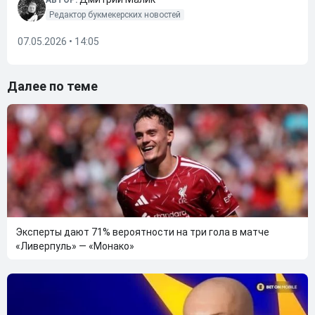
Редактор букмекерских новостей
07.05.2026 • 14:05
Далее по теме
Эксперты дают 71% вероятности на три гола в матче
«Ливерпуль» — «Монако»