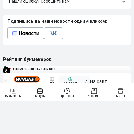
Нашли ошибку?
Сообщите нам
Подпишись на наши новости одним кликом:
Рейтинг букмекеров
ГЕНЕРАЛЬНЫЙ ПАРТНЕР РПЛ
1
10 000₽
78
BETONMOBILE — ПАРТНЕР PARI 1 ЛИГА
2
71
20 000₽
3
107
30 000₽