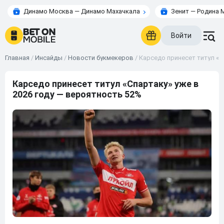
Динамо Москва — Динамо Махачкала
Зенит — Родина 
Войти
Главная
/
Инсайды
/
Новости букмекеров
/
Карседо принесет титул «С
Карседо принесет титул «Спартаку» уже в
2026 году — вероятность 52%