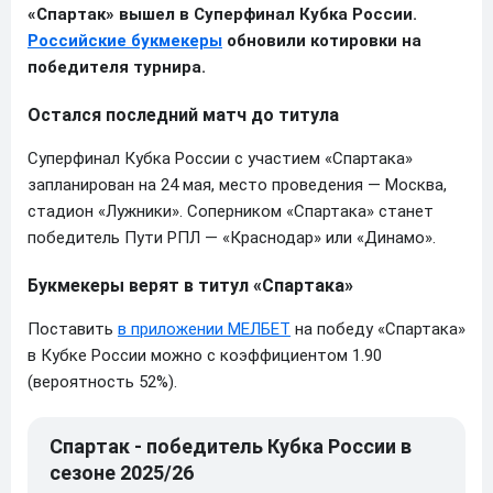
«Спартак» вышел в Суперфинал Кубка России.
Российские букмекеры
обновили котировки на
победителя турнира.
Остался последний матч до титула
Суперфинал Кубка России с участием «Спартака»
запланирован на 24 мая, место проведения — Москва,
стадион «Лужники». Соперником «Спартака» станет
победитель Пути РПЛ — «Краснодар» или «Динамо».
Букмекеры верят в титул «Спартака»
Поставить
в приложении МЕЛБЕТ
на победу «Спартака»
в Кубке России можно с коэффициентом 1.90
(вероятность 52%).
Спартак - победитель Кубка России в
сезоне 2025/26