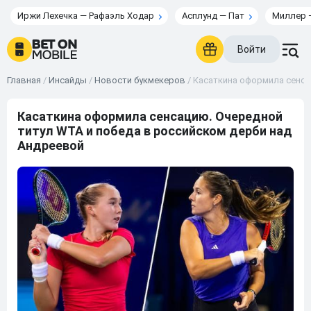
Иржи Лехечка — Рафаэль Ходар
Асплунд — Пат
Миллер 
Войти
Главная
/
Инсайды
/
Новости букмекеров
/
Касаткина оформила сенса
Касаткина оформила сенсацию. Очередной
титул WTA и победа в российском дерби над
Андреевой