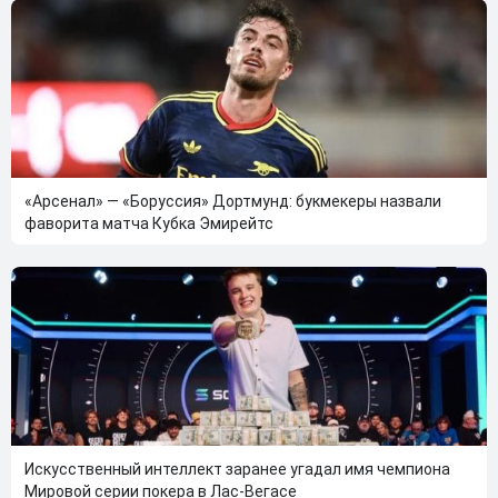
«Арсенал» — «Боруссия» Дортмунд: букмекеры назвали
фаворита матча Кубка Эмирейтс
Искусственный интеллект заранее угадал имя чемпиона
Мировой серии покера в Лас-Вегасе