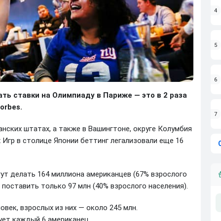
4
5
6
ть ставки на Олимпиаду в Париже — это в 2 раза
orbes.
7
анских штатах, а также в Вашингтоне, округе Колумбия
 Игр в столице Японии беттинг легализовали еще 16
гут делать 164 миллиона американцев (67% взрослого
и поставить только 97 млн (40% взрослого населения).
век, взрослых из них — около 245 млн.
ует каждый 6 американец.