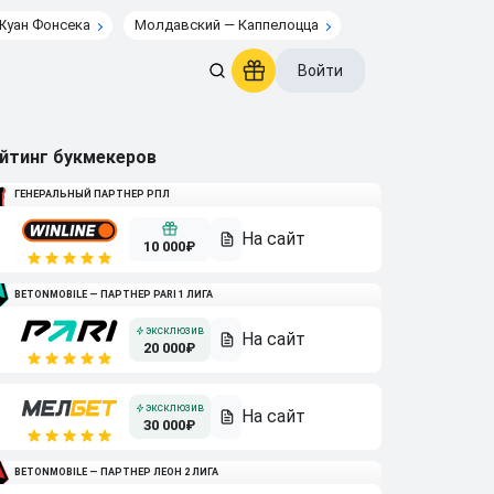
Жуан Фонсека
Молдавский — Каппелоцца
Войти
йтинг букмекеров
ГЕНЕРАЛЬНЫЙ ПАРТНЕР РПЛ
10 000₽
BETONMOBILE — ПАРТНЕР PARI 1 ЛИГА
20 000₽
30 000₽
BETONMOBILE — ПАРТНЕР ЛЕОН 2 ЛИГА