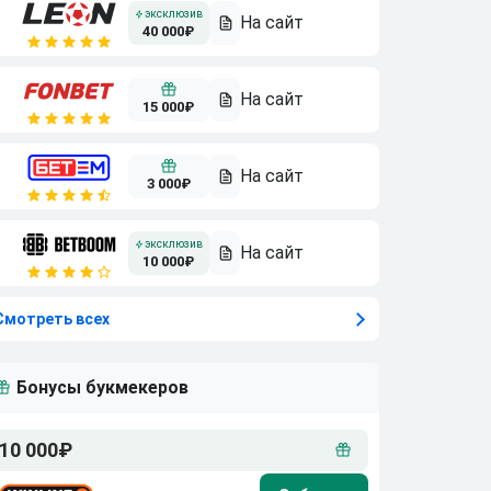
40 000₽
15 000₽
3 000₽
10 000₽
Смотреть всех
Бонусы букмекеров
10 000₽