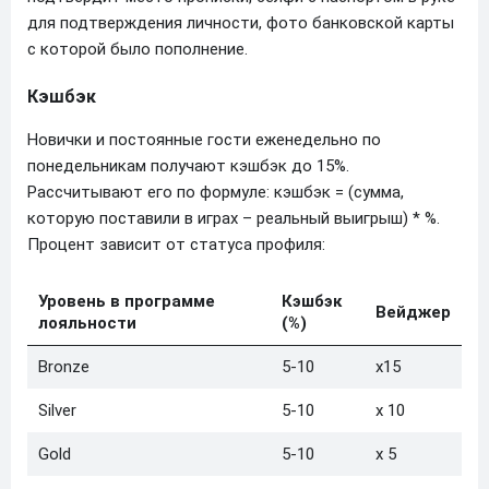
для подтверждения личности, фото банковской карты
с которой было пополнение.
Кэшбэк
Новички и постоянные гости еженедельно по
понедельникам получают кэшбэк до 15%.
Рассчитывают его по формуле: кэшбэк = (сумма,
которую поставили в играх – реальный выигрыш) * %.
Процент зависит от статуса профиля:
Уровень в программе
Кэшбэк
Вейджер
лояльности
(%)
Bronze
5-10
х15
Silver
5-10
х 10
Gold
5-10
х 5