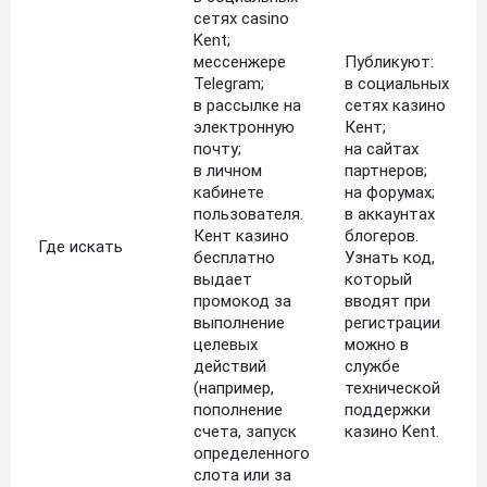
сетях casino
Kent;
мессенжере
Публикуют:
Telegram;
в социальных
в рассылке на
сетях казино
электронную
Кент;
почту;
на сайтах
в личном
партнеров;
кабинете
на форумах;
пользователя.
в аккаунтах
Кент казино
блогеров.
Где искать
бесплатно
Узнать код,
выдает
который
промокод за
вводят при
выполнение
регистрации
целевых
можно в
действий
службе
(например,
технической
пополнение
поддержки
счета, запуск
казино Kent.
определенного
слота или за