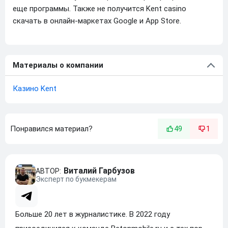
еще программы. Также не получится Kent casino
скачать в онлайн-маркетах Google и App Store.
Материалы о компании
Казино Kent
Понравился материал?
49
1
Виталий Гарбузов
Эксперт по букмекерам
Больше 20 лет в журналистике. В 2022 году