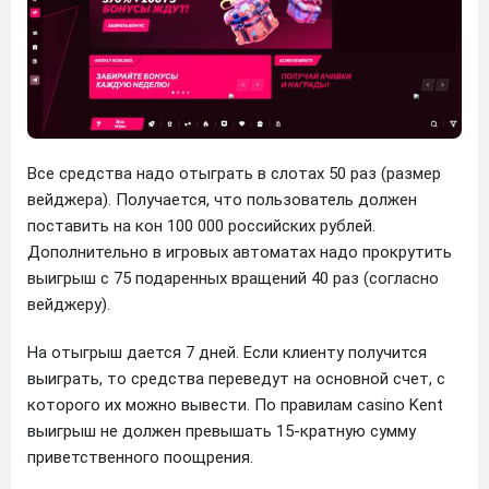
Все средства надо отыграть в слотах 50 раз (размер
вейджера). Получается, что пользователь должен
поставить на кон 100 000 российских рублей.
Дополнительно в игровых автоматах надо прокрутить
выигрыш с 75 подаренных вращений 40 раз (согласно
вейджеру).
На отыгрыш дается 7 дней. Если клиенту получится
выиграть, то средства переведут на основной счет, с
которого их можно вывести. По правилам casino Kent
выигрыш не должен превышать 15-кратную сумму
приветственного поощрения.