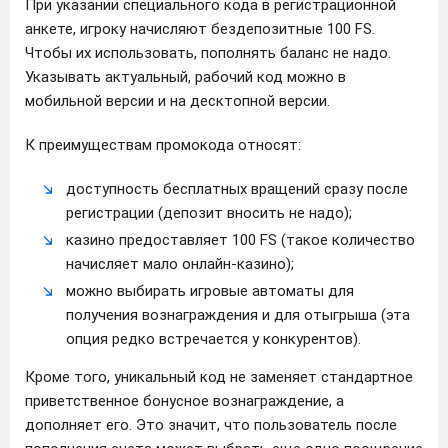
При указании специального кода в регистрационной
анкете, игроку начисляют бездепозитные 100 FS.
Чтобы их использовать, пополнять баланс не надо.
Указывать актуальный, рабочий код можно в
мобильной версии и на десктопной версии.
К преимуществам промокода относят:
доступность бесплатных вращений сразу после
регистрации (депозит вносить не надо);
казино предоставляет 100 FS (такое количество
начисляет мало онлайн-казино);
можно выбирать игровые автоматы для
получения вознаграждения и для отыгрыша (эта
опция редко встречается у конкурентов).
Кроме того, уникальный код не заменяет стандартное
приветственное бонусное вознаграждение, а
дополняет его. Это значит, что пользователь после