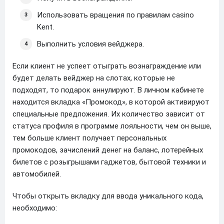
Использовать вращения по правилам casino
Kent.
Выполнить условия вейджера.
Если клиент не успеет отыграть вознаграждение или
будет делать вейджер на слотах, которые не
подходят, то подарок аннулируют. В личном кабинете
находится вкладка «Промокод», в которой активируют
специальные предложения. Их количество зависит от
статуса профиля в программе лояльности, чем он выше,
тем больше клиент получает персональных
промокодов, зачислений денег на баланс, лотерейных
билетов с розыгрышами гаджетов, бытовой техники и
автомобилей.
Чтобы открыть вкладку для ввода уникального кода,
необходимо: