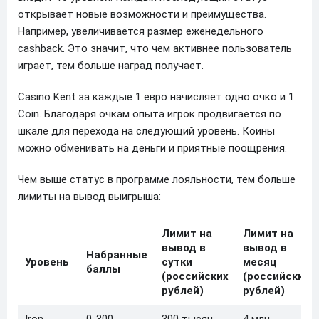
открывает новые возможности и преимущества.
Например, увеличивается размер еженедельного
cashback. Это значит, что чем активнее пользователь
играет, тем больше наград получает.
Casino Kent за каждые 1 евро начисляет одно очко и 1
Coin. Благодаря очкам опыта игрок продвигается по
шкале для перехода на следующий уровень. Коины
можно обменивать на деньги и приятные поощрения.
Чем выше статус в программе лояльности, тем больше
лимиты на вывод выигрыша:
Лимит на
Лимит на
вывод в
вывод в
Набранные
Уровень
сутки
месяц
баллы
(российских
(российских
рублей)
рублей)
Iron
0-300
300 тысяч
4 млн.