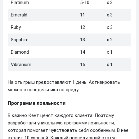
Platinum
5-10
х 3
Emerald
11
х 3
Ruby
12
х 3
Sapphire
13
х 2
Diamond
14
х 1
Vibranium
15
х 1
На отыгрыш предоставляют 1 день. Активировать
можно с понедельника по среду.
Программа лояльности
В казино Кент ценят каждого клиента. Поэтому
разработали уникальную программу лояльности,
которая помогает чувствовать себя особенным. В нее
входит 10 уровней. Каждый последующий статус