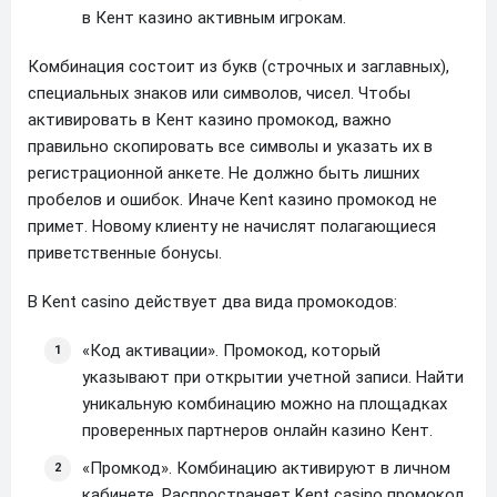
в Кент казино активным игрокам.
Комбинация состоит из букв (строчных и заглавных),
специальных знаков или символов, чисел. Чтобы
активировать в Кент казино промокод, важно
правильно скопировать все символы и указать их в
регистрационной анкете. Не должно быть лишних
пробелов и ошибок. Иначе Kent казино промокод не
примет. Новому клиенту не начислят полагающиеся
приветственные бонусы.
В Kent casino действует два вида промокодов:
«Код активации». Промокод, который
указывают при открытии учетной записи. Найти
уникальную комбинацию можно на площадках
проверенных партнеров онлайн казино Кент.
«Промкод». Комбинацию активируют в личном
кабинете. Распространяет Kent casino промокод