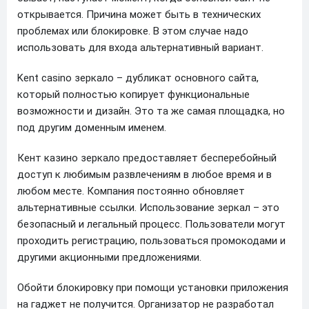
открывается. Причина может быть в технических
проблемах или блокировке. В этом случае надо
использовать для входа альтернативный вариант.
Kent casino зеркало – дубликат основного сайта,
который полностью копирует функциональные
возможности и дизайн. Это та же самая площадка, но
под другим доменным именем.
Кент казино зеркало предоставляет бесперебойный
доступ к любимым развлечениям в любое время и в
любом месте. Компания постоянно обновляет
альтернативные ссылки. Использование зеркал – это
безопасный и легальный процесс. Пользователи могут
проходить регистрацию, пользоваться промокодами и
другими акционными предложениями.
Обойти блокировку при помощи установки приложения
на гаджет не получится. Организатор не разработал