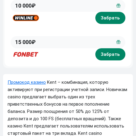
10 000₽
15 000₽
Промокод казино
Kent – комбинация, которую
активируют при регистрации учетной записи. Новичкам
casino предлагает выбрать один из трех
приветственных бонусов на первое пополнение
баланса. Размер поощрения от 50% до 125% от
депозита и до 100 FS (бесплатных вращений). Также
казино Kent предлагает пользователям использовать
стартовый пакет на три вклада. Kent casino