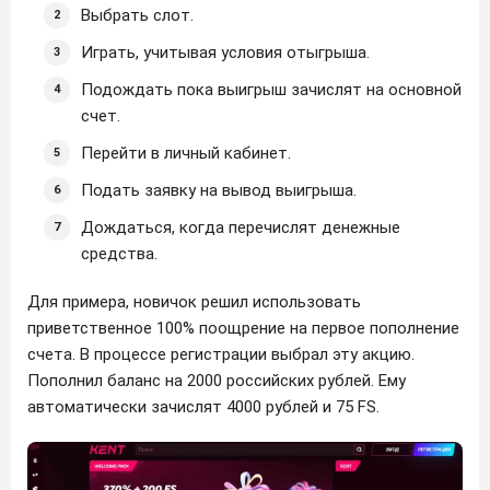
Выбрать слот.
Играть, учитывая условия отыгрыша.
Подождать пока выигрыш зачислят на основной
счет.
Перейти в личный кабинет.
Подать заявку на вывод выигрыша.
Дождаться, когда перечислят денежные
средства.
Для примера, новичок решил использовать
приветственное 100% поощрение на первое пополнение
счета. В процессе регистрации выбрал эту акцию.
Пополнил баланс на 2000 российских рублей. Ему
автоматически зачислят 4000 рублей и 75 FS.