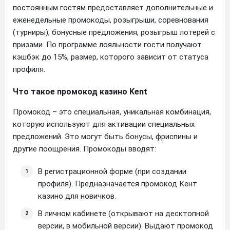
постоянным гостям предоставляет дополнительные и
еженедельные промокоды, розыгрыши, соревнования
(турниры), бонусные предложения, розыгрыш лотерей с
призами. По программе лояльности гости получают
кэшбэк до 15%, размер, которого зависит от статуса
профиля.
Что такое промокод казино Kent
Промокод – это специальная, уникальная комбинация,
которую используют для активации специальных
предложений. Это могут быть бонусы, фриспины и
другие поощрения. Промокоды вводят:
В регистрационной форме (при создании
профиля). Предназначается промокод Кент
казино для новичков.
В личном кабинете (открывают на десктопной
версии, в мобильной версии). Выдают промокод