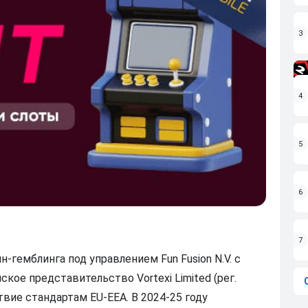
3
4
5
6
7
-гемблинга под управлением Fun Fusion N.V. с
кое представительство Vortexi Limited (рег.
вие стандартам EU-EEA. В 2024-25 году