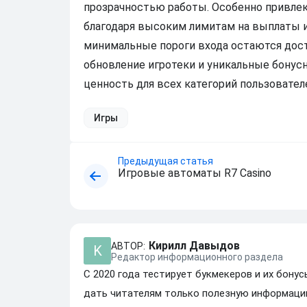
прозрачностью работы. Особенно привлек
благодаря высоким лимитам на выплаты 
минимальные пороги входа остаются дос
обновление игротеки и уникальные бону
ценность для всех категорий пользовател
Игры
Предыдущая статья
Игровые автоматы R7 Casino
Кирилл Давыдов
K
Редактор информационного раздела
С 2020 года тестирует букмекеров и их бонус
дать читателям только полезную информацию