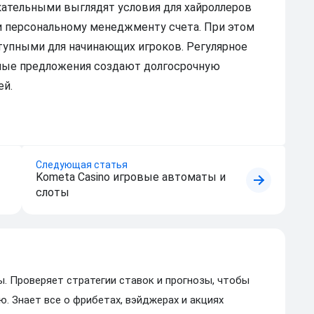
ательными выглядят условия для хайроллеров
и персональному менеджменту счета. При этом
тупными для начинающих игроков. Регулярное
сные предложения создают долгосрочную
ей.
Следующая статья
Kometa Casino игровые автоматы и
слоты
ы. Проверяет стратегии ставок и прогнозы, чтобы
. Знает все о фрибетах, вэйджерах и акциях