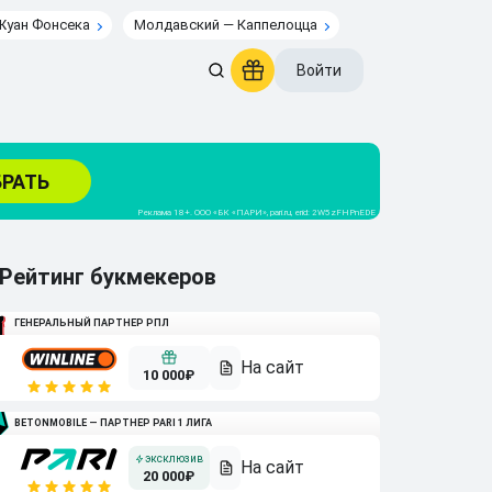
Жуан Фонсека
Молдавский — Каппелоцца
Войти
Рейтинг букмекеров
ГЕНЕРАЛЬНЫЙ ПАРТНЕР РПЛ
10 000₽
BETONMOBILE — ПАРТНЕР PARI 1 ЛИГА
20 000₽