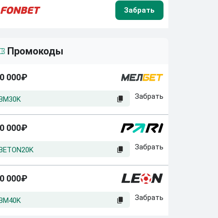
Промокоды
0 000₽
BM30K
0 000₽
BETON20K
0 000₽
BM40K