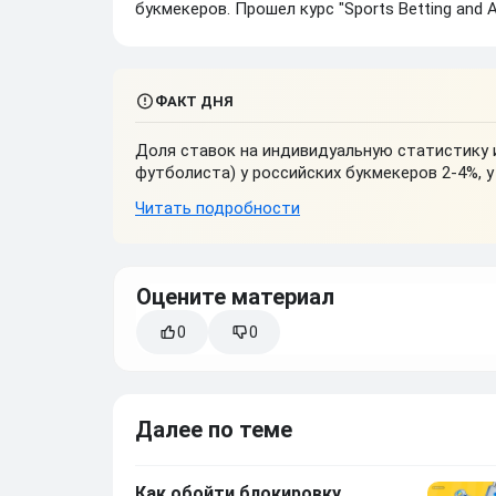
букмекеров. Прошел курс "Sports Betting and An
Доля ставок на индивидуальную статистику и
футболиста) у российских букмекеров 2-4%, 
Оцените материал
0
0
Далее по теме
Как обойти блокировку