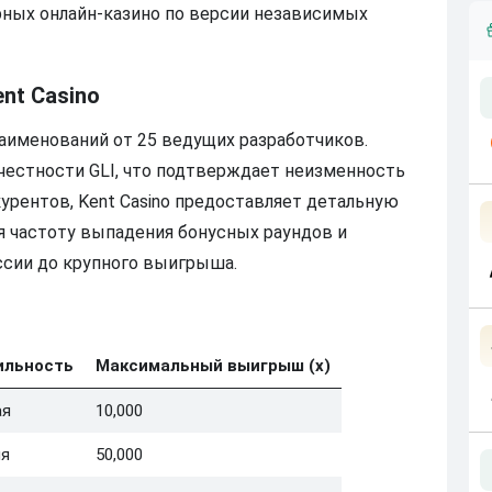
рных онлайн-казино по версии независимых
nt Casino
наименований от 25 ведущих разработчиков.
честности GLI, что подтверждает неизменность
курентов, Kent Casino предоставляет детальную
я частоту выпадения бонусных раундов и
сии до крупного выигрыша.
ильность
Максимальный выигрыш (x)
ая
10,000
яя
50,000