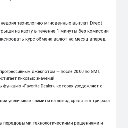
внедрил технологию мгновенных выплат Direct
грыши на карту в течение 1 минуты без комиссии.
иксировать курс обмена валют на месяц вперед,
 прогрессивным джекпотом — после 20:00 по GMT,
стигает пиковых значений
ь функцию «Favorite Dealer», которая уведомляет о
ии увеличивает лимиты на вывод средств в три раза
ов передовыми технологическими решениями и