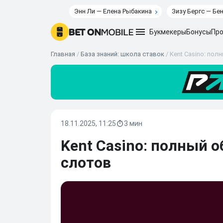
Энн Ли — Елена Рыбакина
Зизу Бергс — Бе
Букмекеры
Бонусы
Про
Главная
/
База знаний: школа ставок
/
Kent Casino: по
18.11.2025, 11:25
3 мин
Kent Casino: полный 
слотов