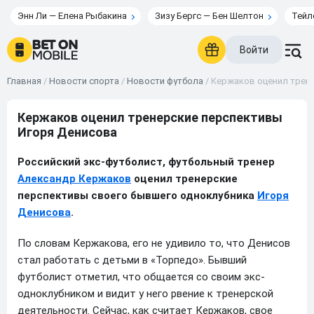
Энн Ли — Елена Рыбакина
Зизу Бергс — Бен Шелтон
Тейл
Войти
Главная
/
Новости спорта
/
Новости футбола
/
Кержаков оценил трен
Кержаков оценил тренерские перспективы
Игоря Денисова
Российский экс-футболист, футбольный тренер
Александр Кержаков
оценил тренерские
перспективы своего бывшего одноклубника
Игоря
Денисова
.
По словам Кержакова, его не удивило то, что Денисов
стал работать с детьми в «Торпедо». Бывший
футболист отметил, что общается со своим экс-
одноклубником и видит у него рвение к тренерской
деятельности. Сейчас, как считает Кержаков, свое