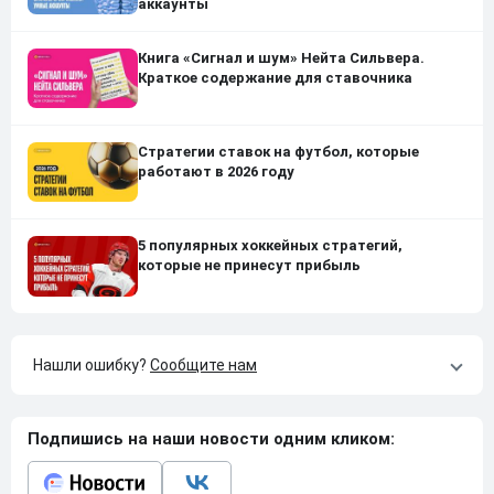
аккаунты
Книга «Сигнал и шум» Нейта Сильвера.
Краткое содержание для ставочника
Стратегии ставок на футбол, которые
работают в 2026 году
5 популярных хоккейных стратегий,
которые не принесут прибыль
Нашли ошибку?
Сообщите нам
Подпишись на наши новости одним кликом: