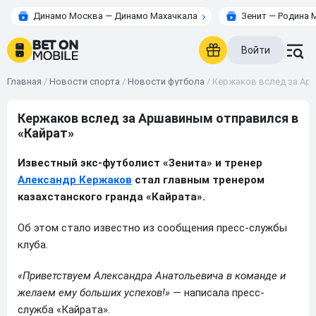
Динамо Москва — Динамо Махачкала
Зенит — Родина 
Войти
Главная
/
Новости спорта
/
Новости футбола
/
Кержаков вслед за Ар
Кержаков вслед за Аршавиным отправился в
«Кайрат»
Известный экс-футболист «Зенита» и тренер
Александр Кержаков
стал главным тренером
казахстанского гранда «Кайрата».
Об этом стало известно из сообщения пресс-службы
клуба.
«Приветствуем Александра Анатольевича в команде и
желаем ему больших успехов!»
— написала пресс-
служба «Кайрата».