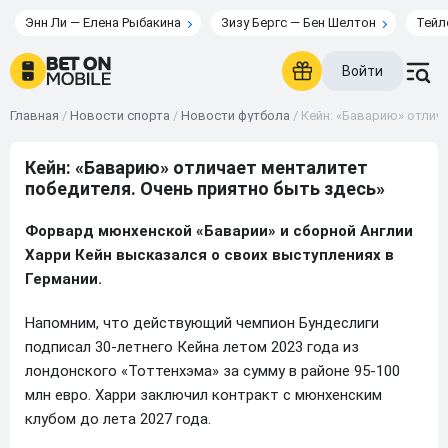
Энн Ли — Елена Рыбакина
Зизу Бергс — Бен Шелтон
Тейл
Войти
Главная
/
Новости спорта
/
Новости футбола
/
Кейн: «Баварию» отлич
Кейн: «Баварию» отличает менталитет
победителя. Очень приятно быть здесь»
Форвард мюнхенской «Баварии» и сборной Англии
Харри Кейн высказался о своих выступлениях в
Германии.
Напомним, что действующий чемпион Бундеслиги
подписал 30-летнего Кейна летом 2023 года из
лондонского «Тоттенхэма» за сумму в районе 95-100
млн евро. Харри заключил контракт с мюнхенским
клубом до лета 2027 года.