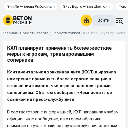
Энн Ли — Елена Рыбакина
Зизу Бергс — Бен Шелтон
Тейл
Войти
Главная
/
Новости спорта
/
Новости хоккея
/
КХЛ планирует применят
КХЛ планирует применять более жесткие
меры к игрокам, травмировавшим
соперника
Континентальная хоккейная лига (КХЛ) выразила
намерение применять более строгие санкции в
отношении команд, чьи игроки нанесли травмы
соперникам. Об этом сообщает «Чемпионат» со
ссылкой на пресс-службу лиги.
В соответствии с информацией, КХЛ направила клубам
официальное сообщение, в котором обратила
внимание на участившиеся случаи получения игроками