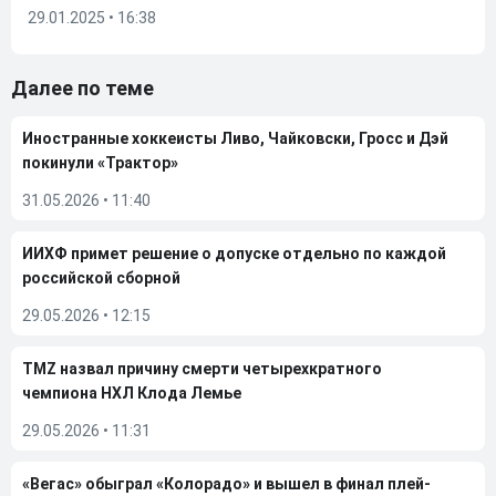
29.01.2025 • 16:38
Далее по теме
Иностранные хоккеисты Ливо, Чайковски, Гросс и Дэй
покинули «Трактор»
31.05.2026
•
11:40
ИИХФ примет решение о допуске отдельно по каждой
российской сборной
29.05.2026
•
12:15
TMZ назвал причину смерти четырехкратного
чемпиона НХЛ Клода Лемье
29.05.2026
•
11:31
«Вегас» обыграл «Колорадо» и вышел в финал плей-