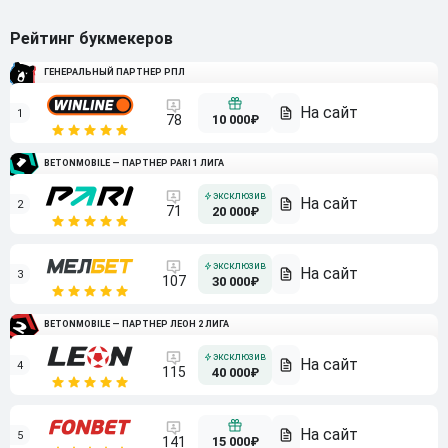
Рейтинг букмекеров
ГЕНЕРАЛЬНЫЙ ПАРТНЕР РПЛ
1
10 000₽
78
BETONMOBILE — ПАРТНЕР PARI 1 ЛИГА
2
71
20 000₽
3
107
30 000₽
BETONMOBILE — ПАРТНЕР ЛЕОН 2 ЛИГА
4
115
40 000₽
5
15 000₽
141