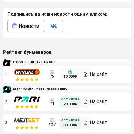
Подпишись на наши новости одним кликом:
Рейтинг букмекеров
ГЕНЕРАЛЬНЫЙ ПАРТНЕР РПЛ
1
10 000₽
78
BETONMOBILE — ПАРТНЕР PARI 1 ЛИГА
2
71
20 000₽
3
107
30 000₽