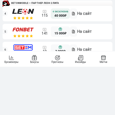
BETONMOBILE — ПАРТНЕР ЛЕОН 2 ЛИГА
4
115
40 000₽
5
15 000₽
141
6
3 000₽
19
7
64
10 000₽
Смотреть всех