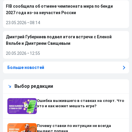
FIB сообщила об отмене чемпионата мира по бенди
2027 года из-за неучастия России
23.05.2026
•
08:14
Дмитрий Губерниев подвел итоги встречи с Еленой
Вяльбе и Дмитрием Свищевым
20.05.2026
•
12:55
Больше новостей
Выбор редакции
Ошибка выжившего в ставках на спорт. Что
это и как может мешать игре?
Почему ставки по интуиции не всегда
выдают попана