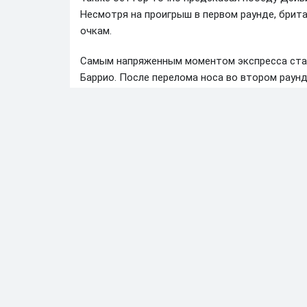
Несмотря на проигрыш в первом раунде, брит
очкам.
Самым напряженным моментом экспресса ста
Баррио. После перелома носа во втором раун
судей, завершив победную серию клиента.
Константин Киршов
АВТОР:
Редактор букмекерских новостей
29.07.2025 • 22:18
Новости UFC
Далее по теме