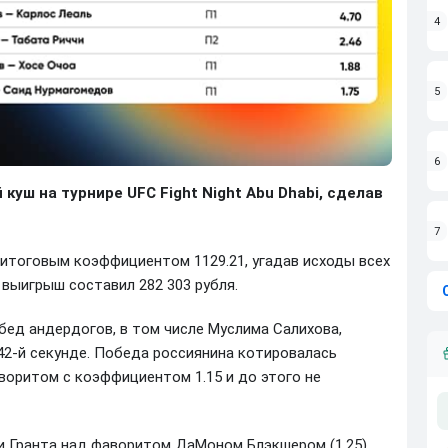
4
5
6
куш на турнире UFC Fight Night Abu Dhabi, сделав
7
 итоговым коэффициентом 1129.21, угадав исходы всех
 выигрыш составил 282 303 рубля.
ед андердогов, в том числе Муслима Салихова,
42-й секунде. Победа россиянина котировалась
воритом с коэффициентом 1.15 и до этого не
 Гранта над фаворитом ДаМоном Блэкшером (1.25).