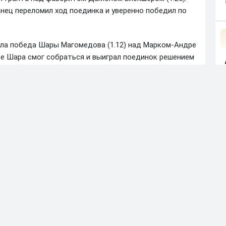
анец переломил ход поединка и уверенно победил по
ла победа Шары Магомедова (1.12) над Марком-Андре
де Шара смог собраться и выиграл поединок решением